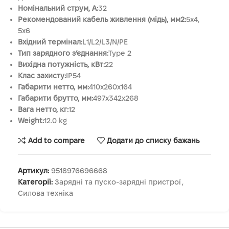
Номінальний струм, А:
32
Рекомендований кабель живлення (мідь), мм2:
5х4,
5х6
Вхідний термінал:
L1/L2/L3/N/PE
Тип зарядного з’єднання:
Type 2
Вихідна потужність, кВт:
22
Клас захисту:
IP54
Габарити нетто, мм:
410x260x164
Габарити брутто, мм:
497х342х268
Вага нетто, кг:
12
Weight:
12.0 kg
Add to compare
Додати до списку бажань
Артикул:
9518976696668
Категорії:
Зарядні та пуско-зарядні пристрої
,
Силова техніка