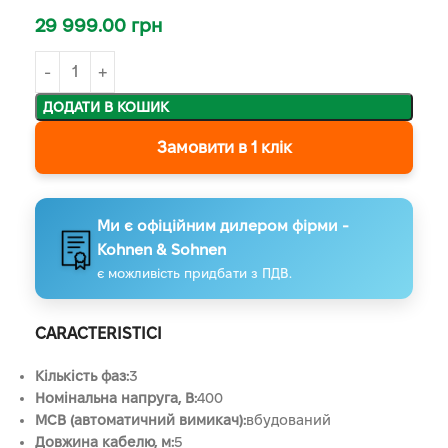
29 999.00
грн
ДОДАТИ В КОШИК
Замовити в 1 клік
Ми є офіційним дилером фірми -
Kohnen & Sohnen
є можливість придбати з ПДВ.
CARACTERISTICI
Кількість фаз:
3
Номінальна напруга, В:
400
MСB (автоматичний вимикач):
вбудований
Довжина кабелю, м:
5