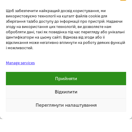
більшою потужністю ніж через контролери заряджання, які
підключаються у звичайну розетку.
Щоб забезпечити найкращий досвід користування, ми
зарядний штекер type 2:
використовуємо технології на кшталт файлів cookie для
Оснащена зарядним штекером Type 2 (відповідно до DIN EN
зберігання та/або доступу до інформації про пристрій. Надаючи
згоду на використання цих технологій, ви дозволяєте нам
62196-2), який підходить для більшості моделей
обробляти дані, такі як поведінка під час перегляду або унікальні
електромобілів. Завдяки зарядному кабелю довжиною 5 м ви
ідентифікатори на цьому сайті. Відмова від згоди або її
зможете використовувати різні варіанти для паркування.
відкликання може негативно вплинути на роботу деяких функцій
зчитувач rfid-карт захищає від крадіжки електроенергії:
і можливостей.
Станція оснащена зчитувачем карт RFID, який дозволяє
розпочати зарядку саме власнику RFID картки. В комплекті
Manage services
міститься дві RFID-картки. За допомогою RFID-карток та
використанню режиму «управління карткою» ви захищені від
Прийняти
підключення неавторизованими користувачами
додаток we e-charge app:
Відхилити
Додаток як для системи iOS, так і на Android надає такі
можливості, як:
Переглянути налаштування
29 999.00 грн
дистанційна активація/припинення зарядки,
Купити
1 клік
моніторинг стану зарядки,
контроль споживання енергії,
звіт про споживання електрики зарядною станцією.