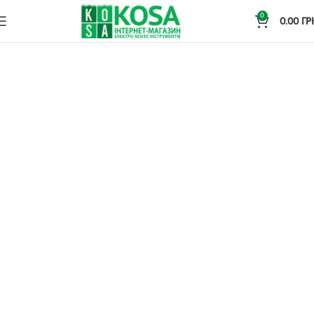
0
0.00
ГР