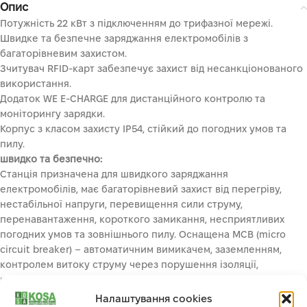
Опис
Потужність 22 кВт з підключенням до трифазної мережі.
Швидке та безпечне заряджання електромобілів з
багаторівневим захистом.
Зчитувач RFID-карт забезпечує захист від несанкціонованого
використання.
Додаток WE E-CHARGE для дистанційного контролю та
моніторингу зарядки.
Корпус з класом захисту IP54, стійкий до погодних умов та
пилу.
швидко та безпечно:
Станція призначена для швидкого заряджання
електромобілів, має багаторівневий захист від перегріву,
нестабільної напруги, перевищення сили струму,
перенавантаження, короткого замикання, несприятливих
погодних умов та зовнішнього пилу. Оснащена MСB (micro
circuit breaker) – автоматичним вимикачем, заземленням,
контролем витоку струму через порушення ізоляції,
контролем можливих несправностей, класом захисту IP54.
Завдяки станції можливе заряджання батареї електромобіля
Налаштування cookies