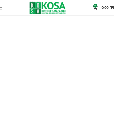
0
0.00
ГР