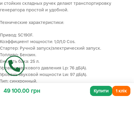
и стойких складных ручек делают транспортировку
генератора простой и удобной.
Технические характеристики:
Привод: SC190F.
Коэффициент мощности: 1,0/1,0 Cos.
Стартер: Ручной запуск/электрический запуск.
Топливо: Бензин.
Емкость бака: 25 л.
Уровень звукового давления Lp: 76 дБ(А).
Уровень звуковой мощности Lw: 97 дБ(А).
Тип: синхронный.
Номинальное напряжение: 230/400 В.
49 100.00 грн
Купити
1 клік
Полная мощность LTP: 2,5/7,0 кВА 230В/400В.
Активная мощность LTP: 2,5/7,0 кВт 230В/400В.
Полная мощность COP: 2,3/6,5 кВА 230В/400В.
Активная мощность COP: 2,3/6,5 кВт 230В/400В.
Степень защиты IP генератора: IP 23.
Тип розетки: 2 x 230 В, Schuko/1 x 400 В, 16 А.
Розетка IP степень защиты: IP 44.