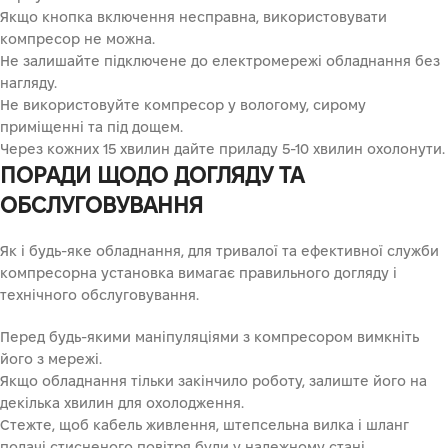
Якщо кнопка включення несправна, використовувати
компресор не можна.
Не залишайте підключене до електромережі обладнання без
нагляду.
Не використовуйте компресор у вологому, сирому
приміщенні та під дощем.
Через кожних 15 хвилин дайте приладу 5-10 хвилин охолонути.
ПОРАДИ ЩОДО ДОГЛЯДУ ТА
ОБСЛУГОВУВАННЯ
Як і будь-яке обладнання, для тривалої та ефективної служби
компресорна установка вимагає правильного догляду і
технічного обслуговування.
Перед будь-якими маніпуляціями з компресором вимкніть
його з мережі.
Якщо обладнання тільки закінчило роботу, залиште його на
декілька хвилин для охолодження.
Стежте, щоб кабель живлення, штепсельна вилка і шланг
подачі стисненого повітря були у належному стані.