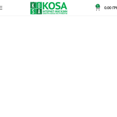
0
0.00
ГР