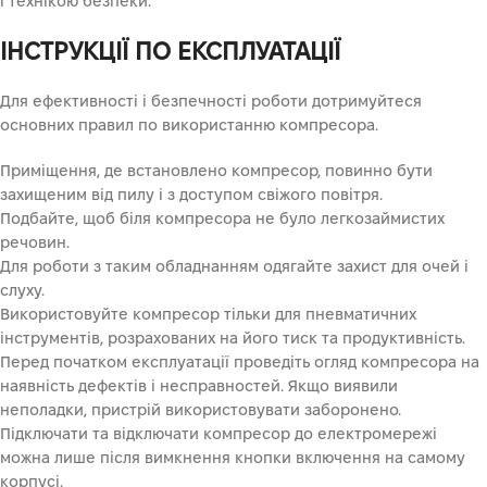
і технікою безпеки.
ІНСТРУКЦІЇ ПО ЕКСПЛУАТАЦІЇ
Для ефективності і безпечності роботи дотримуйтеся
основних правил по використанню компресора.
Приміщення, де встановлено компресор, повинно бути
захищеним від пилу і з доступом свіжого повітря.
Подбайте, щоб біля компресора не було легкозаймистих
речовин.
Для роботи з таким обладнанням одягайте захист для очей і
слуху.
Використовуйте компресор тільки для пневматичних
інструментів, розрахованих на його тиск та продуктивність.
Перед початком експлуатації проведіть огляд компресора на
наявність дефектів і несправностей. Якщо виявили
неполадки, пристрій використовувати заборонено.
Підключати та відключати компресор до електромережі
можна лише після вимкнення кнопки включення на самому
корпусі.