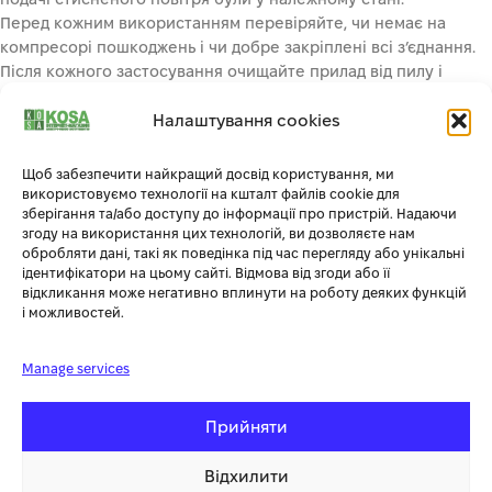
Перед кожним використанням перевіряйте, чи немає на
компресорі пошкоджень і чи добре закріплені всі з’єднання.
Після кожного застосування очищайте прилад від пилу і
бруду, зливайте конденсат з ресивера і перевіряйте
наявність мастила в картері.
Налаштування cookies
При виявленні під час роботи компресора сторонніх звуків,
запаху гару або іскр негайно його вимкніть і зверніться до
Щоб забезпечити найкращий досвід користування, ми
сервісного центру.
використовуємо технології на кшталт файлів cookie для
зберігання та/або доступу до інформації про пристрій. Надаючи
ЧОМУ ВАРТО ВИБРАТИ САМЕ
згоду на використання цих технологій, ви дозволяєте нам
ПОРШНЕВИЙ КОМПРЕСОР MAST
ZC-
обробляти дані, такі як поведінка під час перегляду або унікальні
ідентифікатори на цьому сайті. Відмова від згоди або її
0.25/50L
відкликання може негативно вплинути на роботу деяких функцій
і можливостей.
Компресор
MAST ZC-0.25/50L
зручний, надійний і
Manage services
зносостійкий, а його технічні можливості дають змогу якісно
виконувати ряд задач і бути впевненим у цьому обладнанні.
Прийняти
Мідна обмотка на двигуні, характерна для всіх компресорів
цієї серії, забезпечує довговічність і тривалий термін служби
Відхилити
обладнання