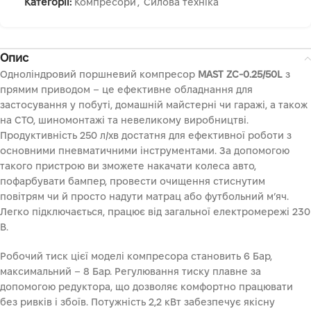
Категорії:
Компресори
,
Силова техніка
Опис
Одноліндровий поршневий компресор
MAST ZC-0.25/50L
з
прямим приводом – це ефективне обладнання для
застосування у побуті, домашній майстерні чи гаражі, а також
на СТО, шиномонтажі та невеликому виробництві.
Продуктивність 250 л/хв достатня для ефективної роботи з
основними пневматичними інструментами. За допомогою
такого пристрою ви зможете накачати колеса авто,
пофарбувати бампер, провести очищення стиснутим
повітрям чи й просто надути матрац або футбольний м’яч.
Легко підключається, працює від загальної електромережі 230
В.
Робочий тиск цієї моделі компресора становить 6 Бар,
максимальний – 8 Бар. Регулювання тиску плавне за
допомогою редуктора, що дозволяє комфортно працювати
без ривків і збоїв. Потужність 2,2 кВт забезпечує якісну