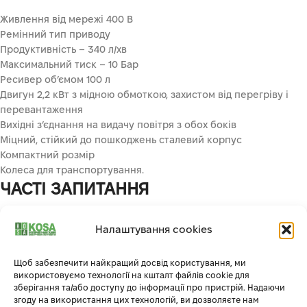
Живлення від мережі 400 В
Ремінний тип приводу
Продуктивність – 340 л/хв
Максимальний тиск – 10 Бар
Ресивер об’ємом 100 л
Двигун 2,2 кВт з мідною обмоткою, захистом від перегріву і
перевантаження
Вихідні з’єднання на видачу повітря з обох боків
Міцний, стійкий до пошкоджень сталевий корпус
Компактний розмір
Колеса для транспортування.
ЧАСТІ ЗАПИТАННЯ
Пропонуємо вашій увазі відповіді на запитання про поршневі
Налаштування cookies
компресори.
Щоб забезпечити найкращий досвід користування, ми
ЯК ВИБРАТИ КОМПРЕСОР ДЛЯ
використовуємо технології на кшталт файлів cookie для
ВЛАСНОГО ВИКОРИСТАННЯ?
зберігання та/або доступу до інформації про пристрій. Надаючи
згоду на використання цих технологій, ви дозволяєте нам