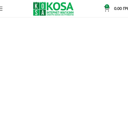
0
0.00
ГР