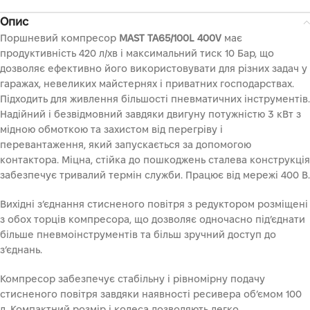
Опис
Поршневий компресор
MAST TA65/100L 400V
має
продуктивність 420 л/хв і максимальний тиск 10 Бар, що
дозволяє ефективно його використовувати для різних задач у
гаражах, невеликих майстернях і приватних господарствах.
Підходить для живлення більшості пневматичних інструментів.
Надійний і безвідмовний завдяки двигуну потужністю 3 кВт з
мідною обмоткою та захистом від перегріву і
перевантаження, який запускається за допомогою
контактора. Міцна, стійка до пошкоджень сталева конструкція
забезпечує тривалий термін служби. Працює від мережі 400 В.
Вихідні з’єднання стисненого повітря з редуктором розміщені
з обох торців компресора, що дозволяє одночасно під’єднати
більше пневмоінструментів та більш зручний доступ до
з’єднань.
Компресор забезпечує стабільну і рівномірну подачу
стисненого повітря завдяки наявності ресивера об’ємом 100
л. Компактний розмір і колеса дозволяють легко