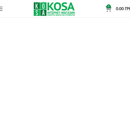
0
0.00
ГР