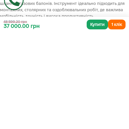
шлангів і газових балонів. Інструмент ідеально підходить для
монтажних, столярних та оздоблювальних робіт, де важлива
мобільність, точність і висока продуктивність.
48 599.20 грн
Купити
1 клік
37 000.00 грн
🌟 ГОЛОВНІ ПЕРЕВАГИ ТА ОСОБЛИВОСТІ:
Безщітковий двигун (Brushless):
Забезпечує високу
ефективність, тривалий час роботи на одному заряді
акумулятора та значно подовжує термін служби інструмента
порівняно зі щітковими аналогами.
Повністю акумуляторний привід:
Механічний привід
забезпечує стабільну роботу інструмента при низьких
температурах та усуває необхідність у регулярному чищенні
(як це буває у газових моделях).
Два режими роботи:
Можливість вибору між
послідовним
(для
точного забивання) та
контактним
(для швидкої серійної
роботи) режимами.
Безключове регулювання глибини:
Точне та швидке
налаштування глибини забивання цвяха за допомогою
зручного коліщатка, що захищає поверхню матеріалу від