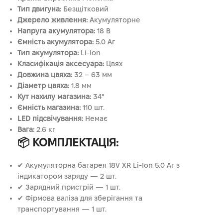
Тип двигуна:
Безщітковий
Джерело живлення:
Акумуляторне
Напруга акумулятора:
18 В
Ємність акумулятора:
5.0 Аг
Тип акумулятора:
Li-Ion
Класифікація аксесуара:
Цвях
Довжина цвяха:
32 – 63 мм
Діаметр цвяха:
1.8 мм
Кут нахилу магазина:
34°
Ємність магазина:
110 шт.
LED підсвічування:
Немає
Вага:
2.6 кг
📦 КОМПЛЕКТАЦІЯ:
✔ Акумуляторна батарея 18V XR Li-Ion 5.0 Аг з
індикатором заряду — 2 шт.
✔ Зарядний пристрій — 1 шт.
✔ Фірмова валіза для зберігання та
транспортування — 1 шт.