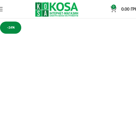
0
0.00
ГР
-24%