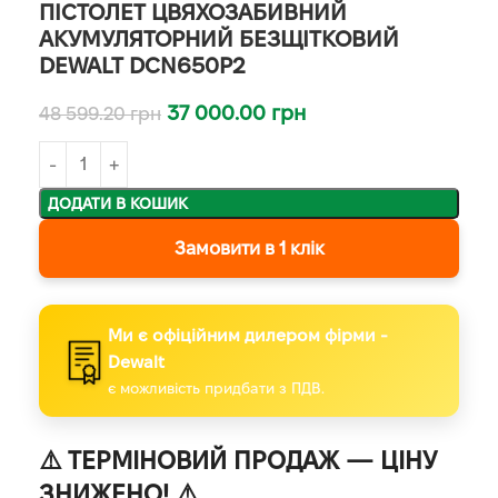
ПІСТОЛЕТ ЦВЯХОЗАБИВНИЙ
АКУМУЛЯТОРНИЙ БЕЗЩІТКОВИЙ
DEWALT DCN650P2
37 000.00
грн
48 599.20
грн
ДОДАТИ В КОШИК
Замовити в 1 клік
Ми є офіційним дилером фірми -
Dewalt
є можливість придбати з ПДВ.
⚠️
ТЕРМІНОВИЙ ПРОДАЖ — ЦІНУ
ЗНИЖЕНО!
⚠️