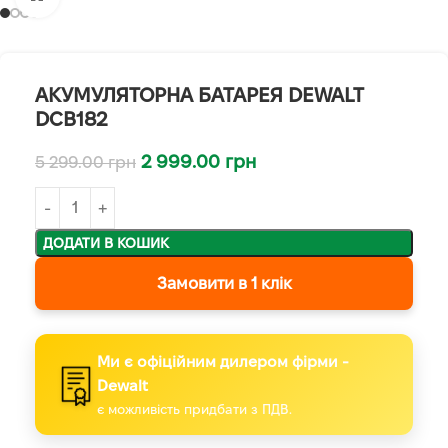
АКУМУЛЯТОРНА БАТАРЕЯ DEWALT
DCB182
2 999.00
грн
5 299.00
грн
ДОДАТИ В КОШИК
Замовити в 1 клік
Ми є офіційним дилером фірми -
Dewalt
є можливість придбати з ПДВ.