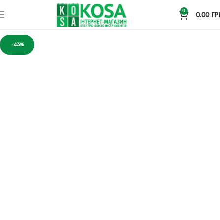
0
0.00
ГР
-43%