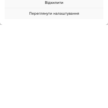
Відхилити
Додаткова інформація
Переглянути налаштування
5 299.00 грн
Купити
1 клік
2 999.00 грн
СУПУТНІ ТОВАРИ
СТЕПЛЕР АКУМУЛЯТОРНИЙ
ПЕРФОРАТОР TRH-1120 DFR
TEKHMANN TCN-25/I20 (БЕЗ
АКБ ТА ЗП)
Електроінструмент
,