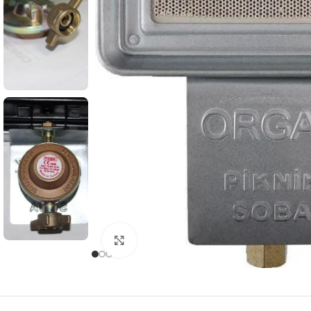
Клацніть, щоб збільшити