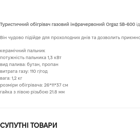
Туристичний обігрівач газовий інфрачервоний Orgaz SB-600
ід
Він чудово підійде для прохолодних днів та дозволить приємно 
керамічний пальник
потужність пальника 1,3 кВт
вид палива: бутан, пропан
витрата газу: 110 г/год
вага: 1,2 кг
розміри обігрівача: 26*11*37 см
гайка з лівою різьбою 21.8 мм
СУПУТНІ ТОВАРИ