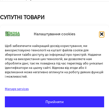
СУПУТНІ ТОВАРИ
-66%
-16%
Налаштування cookies
Щоб забезпечити найкращий досвід користування, ми
використовуємо технології на кшталт файлів cookie для
зберігання та/або доступу до інформації про пристрій. Надаючи
згоду на використання цих технологій, ви дозволяєте нам
обробляти дані, такі як поведінка під час перегляду або унікальні
ідентифікатори на цьому сайті. Відмова від згоди або її
відкликання може негативно вплинути на роботу деяких функцій
БЕНЗИНОВЫЙ ГЕНЕРАТОР
і можливостей.
ЗАРЯДНА СТАНЦІЯ ZIPPER ZI-
HYUNDAI HHY 3050FE
PS330
Manage services
Dozer
,
Силова техніка
,
Силова техніка
,
Портативні
Генератори
зарядні станції
Out of stock
Прийняти
Out of stock
19 700.00
грн
23 580.00
грн