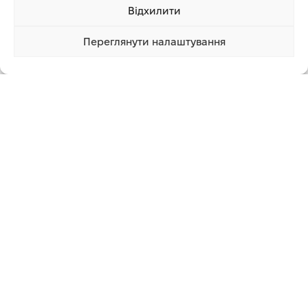
7 800.00
грн
Відхилити
22 720.00
грн
ЧИТАТИ ДАЛІ
ЧИТАТИ ДАЛІ
Переглянути налаштування
378 080.00 грн
Купити
Графік роботи
Понеділок – Неділя з 8:00 до 20:00
Працюємо без вихідних
КОНТАКТИ