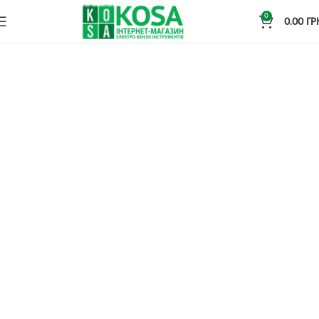
0
0.00
ГР