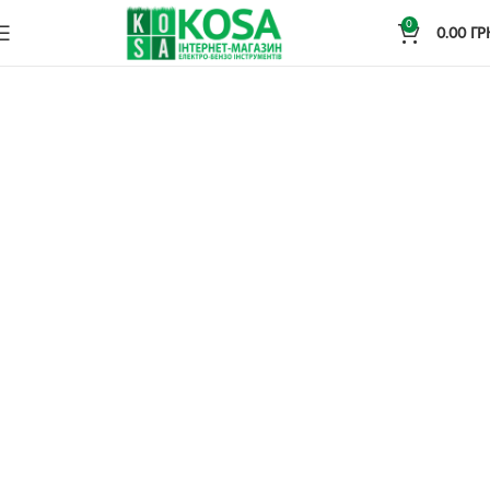
0
0.00
ГР