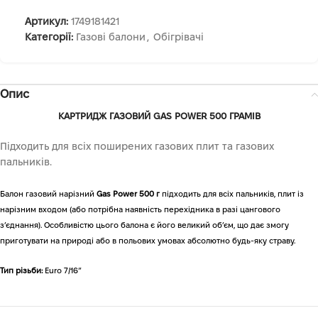
Артикул:
1749181421
Категорії:
Газові балони
,
Обігрівачі
Опис
КАРТРИДЖ ГАЗОВИЙ GAS POWER 500 ГРАМІВ
Підходить для всіх поширених газових плит та газових
пальників.
Балон газовий нарізний
Gas Power 500 г
підходить для всіх пальників, плит із
нарізним входом (або потрібна наявність перехідника в разі цангового
з’єднання). Особливістю цього балона є його великий об’єм, що дає змогу
приготувати на природі або в польових умовах абсолютно будь-яку страву.
Тип різьби:
Euro 7/16″