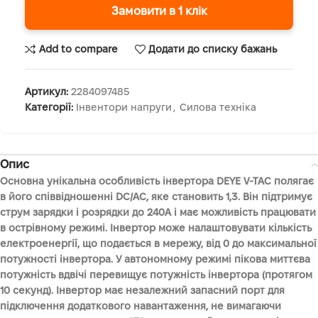
Замовити в 1 клік
Add to compare
Додати до списку бажань
Артикул:
2284097485
Категорії:
Інвентори напруги
,
Силова техніка
Опис
Основна унікальна особливість інвертора DEYE V-TAC полягає
в його співвідношенні DC/AC, яке становить 1,3. Він підтримує
струм зарядки і розрядки до 240А і має можливість працювати
в острівному режимі. Інвертор може налаштовувати кількість
електроенергії, що подається в мережу, від 0 до максимальної
потужності інвертора. У автономному режимі пікова миттєва
потужність вдвічі перевищує потужність інвертора (протягом
10 секунд). Інвертор має незалежний запасний порт для
підключення додаткового навантаження, не вимагаючи