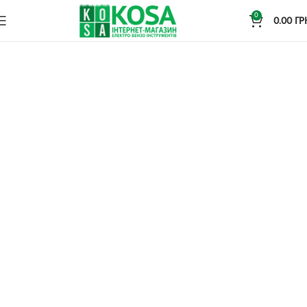
0
0.00
ГР