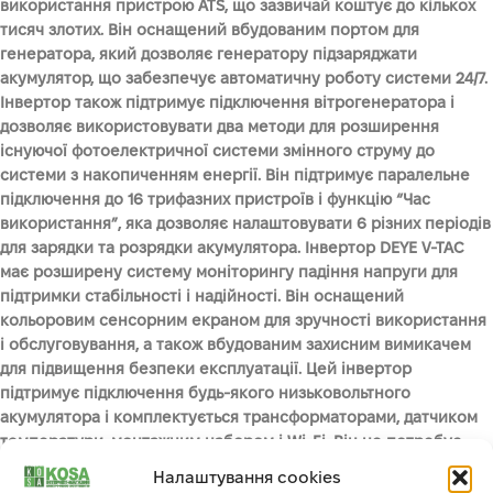
використання пристрою ATS, що зазвичай коштує до кількох
тисяч злотих. Він оснащений вбудованим портом для
генератора, який дозволяє генератору підзаряджати
акумулятор, що забезпечує автоматичну роботу системи 24/7.
Інвертор також підтримує підключення вітрогенератора і
дозволяє використовувати два методи для розширення
існуючої фотоелектричної системи змінного струму до
системи з накопиченням енергії. Він підтримує паралельне
підключення до 16 трифазних пристроїв і функцію “Час
використання”, яка дозволяє налаштовувати 6 різних періодів
для зарядки та розрядки акумулятора. Інвертор DEYE V-TAC
має розширену систему моніторингу падіння напруги для
підтримки стабільності і надійності. Він оснащений
кольоровим сенсорним екраном для зручності використання
і обслуговування, а також вбудованим захисним вимикачем
для підвищення безпеки експлуатації. Цей інвертор
підтримує підключення будь-якого низьковольтного
акумулятора і комплектується трансформаторами, датчиком
температури, монтажним набором і Wi-Fi. Він не потребує
встановлення Smart Meter і автоматично перемикається на
Налаштування cookies
аварійне живлення за 0,4 секунди. Інвертор DEYE V-TAC має