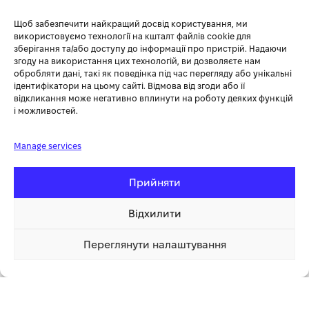
постійне навантаження на одну фазу 5 кВт. Він сумісний з
Щоб забезпечити найкращий досвід користування, ми
додатками DEYE і SOLARMAN для зручного моніторингу та
використовуємо технології на кшталт файлів cookie для
управління.
зберігання та/або доступу до інформації про пристрій. Надаючи
згоду на використання цих технологій, ви дозволяєте нам
обробляти дані, такі як поведінка під час перегляду або унікальні
ХАРАКТЕРИСТИКА
ЗНАЧЕННЯ
ідентифікатори на цьому сайті. Відмова від згоди або її
відкликання може негативно вплинути на роботу деяких функцій
і можливостей.
Вага
33,6 кг
Manage services
ГАБАРИТНІ РОЗМІРИ
422x702x281 мм
Прийняти
Споживана потужність
10 кВт
Відхилити
Сертифікати
CE, EMC, ROHS
Переглянути налаштування
Температура
-25 +60
158 790.00 грн
Купити
1 клік
Ми впевнені, що наші ціни найвигідніші. Але якщо Ви