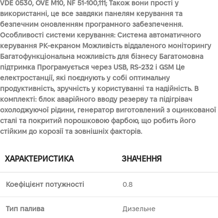
VDE 0530, OVE M10, NF 51-100,111; Також вони прості у
використанні, це все завдяки панелям керування та
безпечним оновленням програмного забезпечення.
Особливості системи керування: Система автоматичного
керування РК-екраном Можливість віддаленого моніторингу
Багатофункціональна можливість для бізнесу Багатомовна
підтримка Програмується через USB, RS-232 і GSM Це
електростанції, які поєднують у собі оптимальну
продуктивність, зручність у користуванні та надійність. В
комплекті: блок аварійного вводу резерву та підігрівач
охолоджуючої рідини, генератор виготовлений з оцинкованої
сталі та покритий порошковою фарбою, що робить його
стійким до корозії та зовнішніх факторів.
ХАРАКТЕРИСТИКА
ЗНАЧЕННЯ
Коефіцієнт потужності
0.8
Тип палива
Дизельне