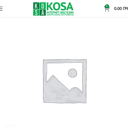
0
0.00
ГР