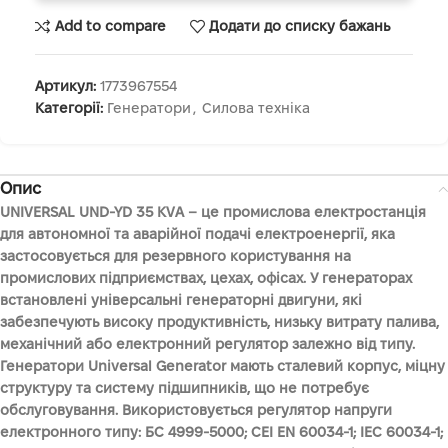
Add to compare
Додати до списку бажань
Артикул:
1773967554
Категорії:
Генератори
,
Силова техніка
Опис
UNIVERSAL UND-YD 35 KVA – це промислова електростанція
для автономної та аварійної подачі електроенергії, яка
застосовується для резервного користування на
промислових підприємствах, цехах, офісах. У генераторах
встановлені універсальні генераторні двигуни, які
забезпечують високу продуктивність, низьку витрату палива,
механічний або електронний регулятор залежно від типу.
Генератори Universal Generator мають сталевий корпус, міцну
структуру та систему підшипників, що не потребує
обслуговування. Використовується регулятор напруги
електронного типу: БС 4999-5000; CEI EN 60034-1; IEC 60034-1;