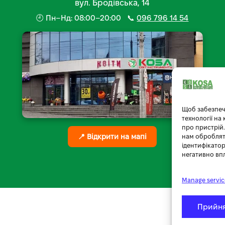
вул. Бродівська, 14
🕘 Пн–Нд: 08:00–20:00 📞
096 796 14 54
Щоб забезпеч
технології на
про пристрій.
📍 Відкрити на мапі
нам обробляти
ідентифікатор
негативно вп
Manage servic
Прийн