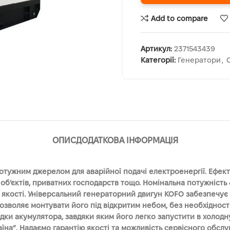
Add to compare
Артикул:
2371543439
Категорії:
Генератори
,
ОПИС
ДОДАТКОВА ІНФОРМАЦІЯ
отужним джерелом для аварійної подачі електроенергії. Ефе
об’єктів, приватних господарств тощо. Номінальна потужність
ї якості. Універсальний генераторний двигун KOFO забезпечує
озволяє монтувати його під відкритим небом, без необхідност
ядки акумулятора, завдяки яким його легко запустити в холодн
аїна”. Надаємо гарантію якості та можливість сервісного обс