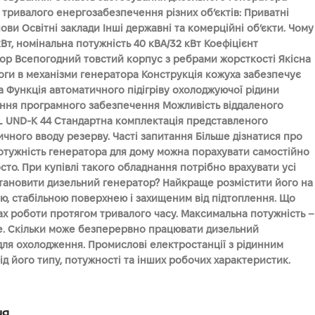
тривалого енергозабезпечення різних об’єктів: Приватні
и Освітні заклади Інші державні та комерційні об’єкти. Чому
т, номінальна потужність 40 кВА/32 кВт Коефіцієнт
атор Всепогодний товстий корпус з ребрами жорсткості Якісна
ги в механізми генератора Конструкція кожуха забезпечує
 Функція автоматичного підігріву охолоджуючої рідини
лення програмного забезпечення Можливість віддаленого
SAL UND-K 44 Стандартна комплектація представленого
чного вводу резерву. Часті запитання Більше дізнатися про
потужність генератора для дому можна порахувати самостійно
сто. При купівлі такого обладнання потрібно врахувати усі
тановити дизельний генератор? Найкраще розмістити його на
дою, стабільною поверхнею і захищеним від підтоплення. Що
ах роботи протягом тривалого часу. Максимальна потужність –
оже. Скільки може безперервно працювати дизельний
для охолодження. Промислові електростанції з рідинним
 його типу, потужності та інших робочих характеристик.