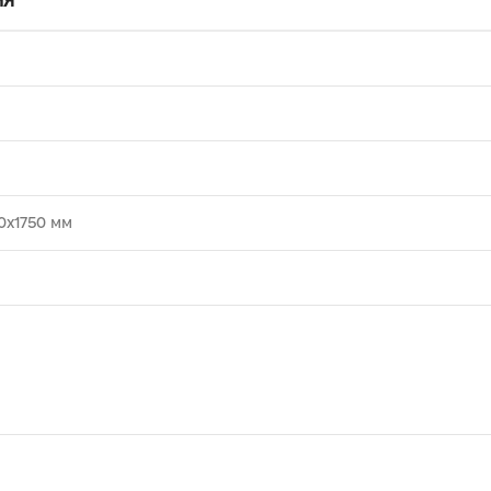
НЯ
е
0х1750 мм