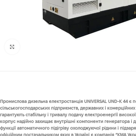
Клацніть, щоб збільшити
Промислова дизельна електростанція UNIVERSAL UND-K 44 є п
сільськогосподарських підприємств, державних і комерційних 
гарантують стабільну і тривалу подачу електроенергії високо
корпус надійно захищає внутрішні компоненти генератора і д
функції автоматичного підігріву охолоджуючої рідини і підзар
офіційним постачальником яких в Україні є компанія “КМА Укр