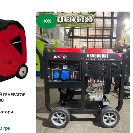
-10%
Й ГЕНЕРАТОР
00
ратори
00
грн