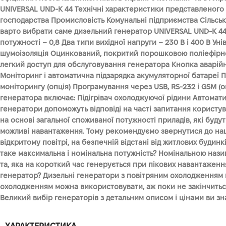
UNIVERSAL UND-K 44 Технічні характеристики представленого 
господарства Промисловість Комунальні підприємства Сільсько
варто вибрати саме дизельний генератор UNIVERSAL UND-K 44 
потужності – 0,8 Два типи вихідної напруги – 230 В і 400 В
шумоізоляція Оцинкований, покритий порошковою поліефірно
легкий доступ для обслуговування генератора Кнопка аварійн
Моніторинг і автоматична підзарядка акумуляторної батареї
моніторингу (опція) Програмування через USB, RS-232 і GSM 
генератора включає: Підігрівач охолоджуючої рідини Автомат
генератори допоможуть відповіді на часті запитання користу
на основі загальної споживаної потужності приладів, які буду
можливі навантаження. Тому рекомендуємо звернутися до наш
відкритому повітрі, на безпечній відстані від житлових буди
таке максимальна і номінальна потужність? Номінальною нази
та, яка на короткий час генерується при пікових навантажен
генератор? Дизельні генератори з повітряним охолодженням м
охолодженням можна використовувати, аж поки не закінчиться
Великий вибір генераторів з детальним описом і цінами ви зн