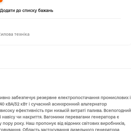
Додати до списку бажань
Силова техніка
ктивно забезпечує резервне електропостачання промислових і
 40 кВА/32 кВт і сучасний асинхронний альтернатор
 високу ефективність при низькій витраті палива. Всепогодний
і навісу чи накриття. Вагомими перевагами генератора є
у пору року. Наш пропонує від відомих світових виробників,
луговування. Область застосування дизельного генератора