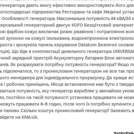
генератора дають змогу ефективно використовувати його для 
господарські підприємства Ресторани та кафе Медичні установ
Особливості генератора: Максимальна потужність 44 кВА/35 кВ
 Універсальний генераторний двигун KOFO Безщітковий альтерн
ю фарбою кожух виключає ризик ржавіння і потрапляння воло
ої зупинки на кожусі Ізольована, водонепроникна електроніка
 Проста і зрозуміла панель керування Datakom Безпечні онов
(опція). Що йде в комплектації дизельного генератора UNIVER
ичний зарядний пристрій Акумуляторну батарею Блок автомати
вачів. Як розрахувати потрібну потужність генератора? Якщо 
ть підключатися, то з промисловим генератором не все так про
ого менеджера для індивідуального прорахунку. Де краще вс
нків і робочих приміщень. Місце встановлення має бути з твер
вається потужність, яку генератор виробляє у звичайних умов
нях, постійно на такій потужності установка працювати не м
ожуть працювати 6-8 годин, після чого їх потрібно зупинити 
 паливо. Скільки коштує промисловий генератор? Залежить від
айдете на KMA.UA.