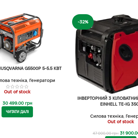
-32%
USQVARNA G5500P 5-5.5 КВТ
лова техніка
,
Генератори
Out of stock
ІНВЕРТОРНИЙ 3 КІЛОВАТНИ
30 499.00
грн
EINHELL TE-IG 35
ЧИТАТИ ДАЛІ
Силова техніка
,
Гене
Out of stock
31 900.
47 000.00
грн