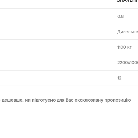
ЗНАЧЕН
0.8
Дизельн
1100 кг
2200х100
12
те дешевше, ми підготуємо для Вас ексклюзивну пропозицію