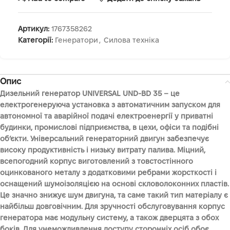
Артикул:
1767358262
Категорії:
Генератори
,
Силова техніка
Опис
Дизельний генератор UNIVERSAL UND-BD 35 – це
електрогенеруюча установка з автоматичним запуском для
автономної та аварійної подачі електроенергії у приватні
будинки, промислові підприємства, в цехи, офіси та подібні
об’єкти. Універсальний генераторний двигун забезпечує
високу продуктивність і низьку витрату палива. Міцний,
всепогодний корпус виготовлений з товстостінного
оцинкованого металу з додатковими ребрами жорсткості і
оснащений шумоізоляцією на основі скловолоконних пластів.
Це значно знижує шум двигуна, та саме такий тип матеріалу є
найбільш довговічним. Для зручності обслуговування корпус
генератора має модульну систему, а також дверцята з обох
боків. Для унеможливлення доступу сторонніх осіб обоє