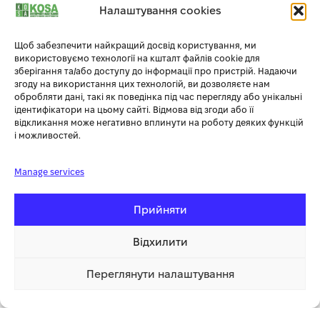
вихідного струму використовуйте підходящий вихідний
Налаштування cookies
кабель. Перед запуском установки перевіряйте рівень
палива, мастила та охолоджуючої рідини (таку інформацію
Щоб забезпечити найкращий досвід користування, ми
можна побачити на контрольній панелі генератора). Не
використовуємо технології на кшталт файлів cookie для
перевищуйте граничний допустимий рівень навантаження.
зберігання та/або доступу до інформації про пристрій. Надаючи
Не залишайте сторонні предмети на генераторній установці.
згоду на використання цих технологій, ви дозволяєте нам
При роботі генератора щільно закривайте двері корпусу.
обробляти дані, такі як поведінка під час перегляду або унікальні
ідентифікатори на цьому сайті. Відмова від згоди або її
Уникайте тривалого простою генератора. Техніка безпеки
відкликання може негативно вплинути на роботу деяких функцій
Заборонено палити біля генератора. Заборонено
і можливостей.
розміщувати в зоні роботи установки легкозаймисті та
вибухонебезпечні речовини. Заборонено доливати паливо
Manage services
під час роботи генератора. Правила щодо догляду та
експлуатації Обслуговувати промисловий дизельний
генератор може лише досвідчений спеціаліст, який має
Прийняти
відповідну кваліфікацію. Щоденно проводьте технічний огляд
обладнання. Регулярно перевіряйте справність вузлів і
Відхилити
механізмів. Контролюйте коректність роботи генератора.
Ведіть журнал техогляду і ремонту обладнання. Чому варто
Переглянути налаштування
вибрати саме дизельний генератор UNIVERSAL UND-BD 35 В
423 180.00 грн
Купити
1 клік
умовах відсутності основного електропостачання ця
установка стане надійним джерелом резервного живлення,