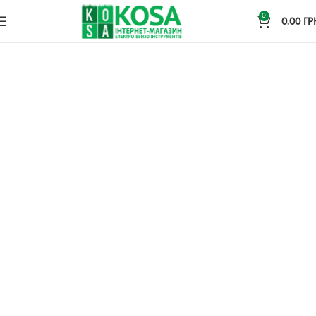
0
0.00
ГР