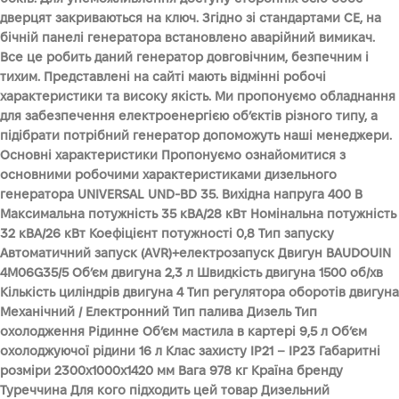
дверцят закриваються на ключ. Згідно зі стандартами СЕ, на
бічній панелі генератора встановлено аварійний вимикач.
Все це робить даний генератор довговічним, безпечним і
тихим. Представлені на сайті мають відмінні робочі
характеристики та високу якість. Ми пропонуємо обладнання
для забезпечення електроенергією об’єктів різного типу, а
підібрати потрібний генератор допоможуть наші менеджери.
Основні характеристики Пропонуємо ознайомитися з
основними робочими характеристиками дизельного
генератора UNIVERSAL UND-BD 35. Вихідна напруга 400 В
Максимальна потужність 35 кВА/28 кВт Номінальна потужність
32 кВА/26 кВт Коефіцієнт потужності 0,8 Тип запуску
Автоматичний запуск (AVR)+електрозапуск Двигун BAUDOUIN
4M06G35/5 Об’єм двигуна 2,3 л Швидкість двигуна 1500 об/хв
Кількість циліндрів двигуна 4 Тип регулятора оборотів двигуна
Механічний / Електронний Тип палива Дизель Тип
охолодження Рідинне Об’єм мастила в картері 9,5 л Об’єм
охолоджуючої рідини 16 л Клас захисту IP21 – IP23 Габаритні
розміри 2300х1000х1420 мм Вага 978 кг Країна бренду
Туреччина Для кого підходить цей товар Дизельний