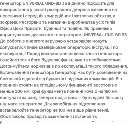
генератор UNIVERSAL UND-BD 35 відмінно підходить для
використання у якості резервного джерела живлення на
невеликих і середніх комерційних і житлових об’єктах, а
зокрема: Ресторани та магазини Виробництва усіх типів
Офіси Цехи Приватні будинки та подібні. Як правильно
користуватися дизельним генератором UNIVERSAL UND-BD 35
До роботи з енергогенеруючою установкою можуть
допускатися лише кваліфіковані оператори. Інструкції по
експлуатації Перед використанням дизельного генератора
ознайомтеся з його будовою, функціями та особливостями.
Дотримуйтеся нормативів по експлуатації такого обладнання.
Встановлення генератора Генератор має бути розміщений на
безпечній відстані від будинків і підземних комунікацій. Він
повинен стояти на спеціальному фундаменті висотою не
менше 200 мм. Краї фундамента повинні хоча б на 150 мм
виступати за раму генератора, а маса – бути вдвічі більшою,
ніж маса генератора. Для запобігання підтопленню
встановлюйте генератор на 100 мм вище рівня землі.
Обов’язково проведіть заземлення і встановіть
блискавкозахист. Використання генератора Для подачі