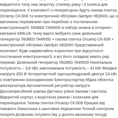
відкритого типу має жорстку сталеву раму і 2 колеса для
переміщення. У комплекті з генератором йдуть газова плитка
Orcamp CK-505 та електричний обігрівач Gardyer HE2000, що є
вагомими перевагами при перебоях з постачанням
електроенергії. TAGRED TA4100D в наборі можна в інтернет-
магазині KMA.UA. Чому варто вибрати саме дизельний
генератор TAGRED TA4100D + газова плитка Orcamp CK-505 +
електричний обігрівач Gardyer HE2000 Представлений
комплект буде надзвичайно корисним при відсутності
постачання електроенергії, а всі його складові мають ряд
переваг. Дизельний генератор TAGRED TA4100D Номінальна
потужність – 3,6 кВт, максимальна потужність – 4,1 кВт Вихідна
напруга 230 В Чотиритактний одноциліндровий двигун 7,4 кВт
з повітряним охолодженням Електростартер Мідна обмотка
альтернатора Автоматичний регулятор напруги
Декомпресійний клапан Датчики рівня палива і мастила
Відкритий корпус з жорсткою рамою і колесами для
переміщення. Газова плитка Orcamp CK-505 Працює від
газового балончика з цанговим з’єднанням Точний контроль
полум’я Дозволяє готувати їжу у досить великому посуді