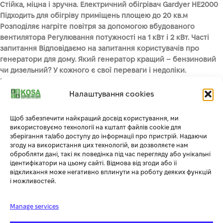
Стійка, міцна і зручна. Електричний обігрівач Gardyer HE2000
Підходить для обігріву приміщень площею до 20 кв.м
Розподіляє нагріте повітря за допомогою вбудованого
вентилятора Регулювання потужності на 1 кВт і 2 кВт. Часті
запитання Відповідаємо на запитання користувачів про
генератори для дому. Який генератор кращий – бензиновий
чи дизельний? У кожного є свої переваги і недоліки.
Бензинові генератори дешевші, легші в обслуговуванні і
краще переносять часті увімкнення і вимкнення, тому чудово
Налаштування cookies
підходять для періодичного короткочасного використання.
Дизельні генератори економніше споживають паливо і мають
Щоб забезпечити найкращий досвід користування, ми
більший робочий ресурс, що робить їх відмінним вибором для
використовуємо технології на кшталт файлів cookie для
довготривалої роботи. Скільки дизельний генератор може
зберігання та/або доступу до інформації про пристрій. Надаючи
згоду на використання цих технологій, ви дозволяєте нам
працювати безперервно? Якщо говорити про мобільний
обробляти дані, такі як поведінка під час перегляду або унікальні
дизельний генератор, то його максимум – 8-10 годин
ідентифікатори на цьому сайті. Відмова від згоди або її
безперервної роботи. Промислові електростанції можуть без
відкликання може негативно вплинути на роботу деяких функцій
зупинок працювати кілька діб. На якій відстані від будинку
і можливостей.
встановлювати генератор? Генератор потрібно розміщувати
на відстані не менше 6 метрів від дверей, вікон і
Manage services
вентиляційних отворів будинку. Якої потужності купувати