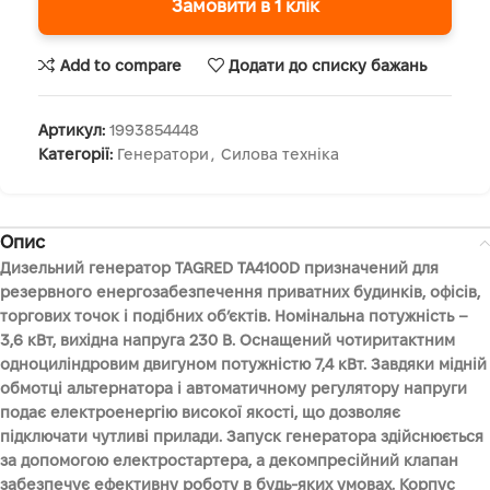
Замовити в 1 клік
Add to compare
Додати до списку бажань
Артикул:
1993854448
Категорії:
Генератори
,
Силова техніка
Опис
Дизельний генератор TAGRED TA4100D призначений для
резервного енергозабезпечення приватних будинків, офісів,
торгових точок і подібних об’єктів. Номінальна потужність –
3,6 кВт, вихідна напруга 230 В. Оснащений чотиритактним
одноциліндровим двигуном потужністю 7,4 кВт. Завдяки мідній
обмотці альтернатора і автоматичному регулятору напруги
подає електроенергію високої якості, що дозволяє
підключати чутливі прилади. Запуск генератора здійснюється
за допомогою електростартера, а декомпресійний клапан
забезпечує ефективну роботу в будь-яких умовах. Корпус