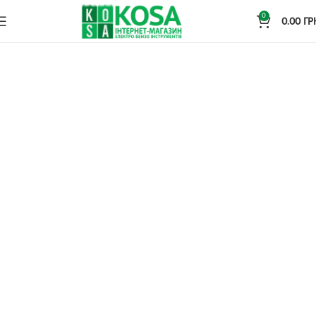
0
0.00
ГР