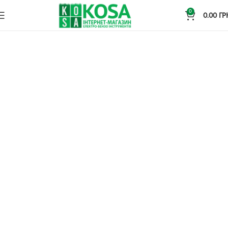
0
0.00
ГР