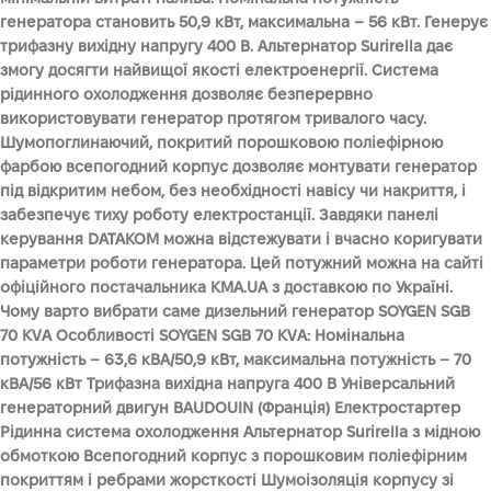
генератора становить 50,9 кВт, максимальна – 56 кВт. Генерує
трифазну вихідну напругу 400 В. Альтернатор Surirella дає
змогу досягти найвищої якості електроенергії. Система
рідинного охолодження дозволяє безперервно
використовувати генератор протягом тривалого часу.
Шумопоглинаючий, покритий порошковою поліефірною
фарбою всепогодний корпус дозволяє монтувати генератор
під відкритим небом, без необхідності навісу чи накриття, і
забезпечує тиху роботу електростанції. Завдяки панелі
керування DATAKOM можна відстежувати і вчасно коригувати
параметри роботи генератора. Цей потужний можна на сайті
офіційного постачальника KMA.UA з доставкою по Україні.
Чому варто вибрати саме дизельний генератор SOYGEN SGB
70 KVA Особливості SOYGEN SGB 70 KVA: Номінальна
потужність – 63,6 кВА/50,9 кВт, максимальна потужність – 70
кВА/56 кВт Трифазна вихідна напруга 400 В Універсальний
генераторний двигун BAUDOUIN (Франція) Електростартер
Рідинна система охолодження Альтернатор Surirella з мідною
обмоткою Всепогодний корпус з порошковим поліефірним
покриттям і ребрами жорсткості Шумоізоляція корпусу зі