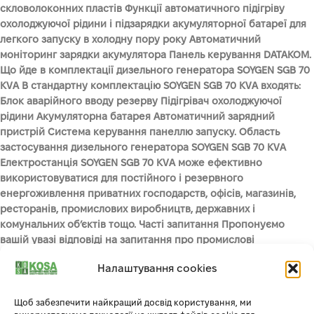
скловолоконних пластів Функції автоматичного підігріву
охолоджуючої рідини і підзарядки акумуляторної батареї для
легкого запуску в холодну пору року Автоматичний
моніторинг зарядки акумулятора Панель керування DATAKOM.
Що йде в комплектації дизельного генератора SOYGEN SGB 70
KVA В стандартну комплектацію SOYGEN SGB 70 KVA входять:
Блок аварійного вводу резерву Підігрівач охолоджуючої
рідини Акумуляторна батарея Автоматичний зарядний
пристрій Система керування панеллю запуску. Область
застосування дизельного генератора SOYGEN SGB 70 KVA
Електростанція SOYGEN SGB 70 KVA може ефективно
використовуватися для постійного і резервного
енергоживлення приватних господарств, офісів, магазинів,
ресторанів, промислових виробництв, державних і
комунальних об’єктів тощо. Часті запитання Пропонуємо
вашій увазі відповіді на запитання про промислові
генератори. Яка частота обертання двигуна генератора
Налаштування cookies
краща – 1500 об/хв чи 3000 об/хв? Генератори з двигунами на
3000 об/хв мають більший розхід палива і менший ресурс
роботи. Тому підходять лише для резервного
Щоб забезпечити найкращий досвід користування, ми