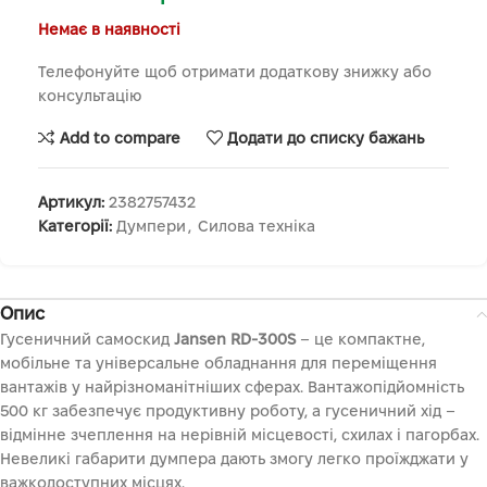
Немає в наявності
Телефонуйте щоб отримати додаткову знижку або
консультацію
Add to compare
Додати до списку бажань
Артикул:
2382757432
Категорії:
Думпери
,
Силова техніка
Опис
Гусеничний самоскид
Jansen RD-300S
– це компактне,
мобільне та універсальне обладнання для переміщення
вантажів у найрізноманітніших сферах. Вантажопідйомність
500 кг забезпечує продуктивну роботу, а гусеничний хід –
відмінне зчеплення на нерівній місцевості, схилах і пагорбах.
Невеликі габарити думпера дають змогу легко проїжджати у
важкодоступних місцях.