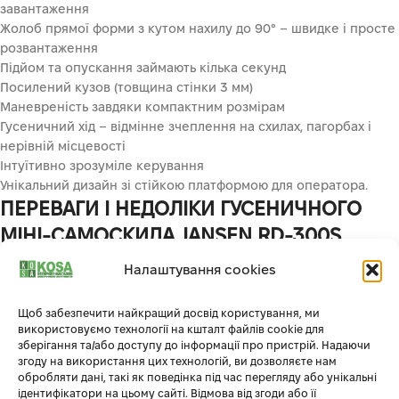
завантаження
Жолоб прямої форми з кутом нахилу до 90° – швидке і просте
розвантаження
Підйом та опускання займають кілька секунд
Посилений кузов (товщина стінки 3 мм)
Маневреність завдяки компактним розмірам
Гусеничний хід – відмінне зчеплення на схилах, пагорбах і
нерівній місцевості
Інтуїтивно зрозуміле керування
Унікальний дизайн зі стійкою платформою для оператора.
ПЕРЕВАГИ І НЕДОЛІКИ ГУСЕНИЧНОГО
МІНІ-САМОСКИДА JANSEN RD-300S
Налаштування cookies
Розглянемо основні плюси і мінуси цього обладнання.
Щоб забезпечити найкращий досвід користування, ми
Плюси
Мінуси
використовуємо технології на кшталт файлів cookie для
зберігання та/або доступу до інформації про пристрій. Надаючи
згоду на використання цих технологій, ви дозволяєте нам
Маневреність
обробляти дані, такі як поведінка під час перегляду або унікальні
ідентифікатори на цьому сайті. Відмова від згоди або її