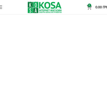
0
0.00
ГР