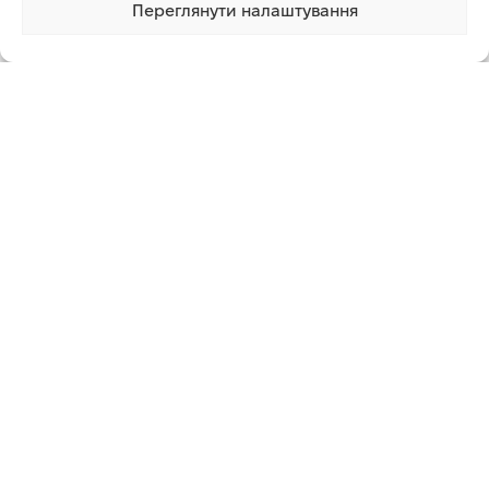
Переглянути налаштування
10 105.00 грн
Купити
1 клік
Блок автоматики
Інструкція користувача
Упаковка
Додаткова інформація
СУПУТНІ ТОВАРИ
-16%