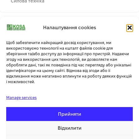
Силова техніка
Опис
Налаштування cookies
Опис
Щоб забезпечити найкращий досвід користування, ми
використовуємо технології на кшталт файлів cookie для
зберігання та/або доступу до інформації про пристрій. Надаючи
Блок керуючої автоматики Hyundai ATS 15-220D призначений
згоду на використання цих технологій, ви дозволяєте нам
обробляти дані, такі як поведінка під час перегляду або унікальні
для перемикання живлення зі стандартною електромережою
ідентифікатори на цьому сайті. Відмова від згоди або її
на генератор. Блок автоматично переходить на генераторное
відкликання може негативно вплинути на роботу деяких функцій
живлення при зупинці подачі електрики. Також можливий
і можливостей.
варіант переходу назад в разі відновлення живлення в
мережі.
Manage services
Блок керуючої автоматики Hyundai ATS 15-220D
встановлюється на бензиновіці генератори, а саме на
Прийняти
серії HHY 7050FE, HHY 9050FE,
Відхилити
Комплектація: