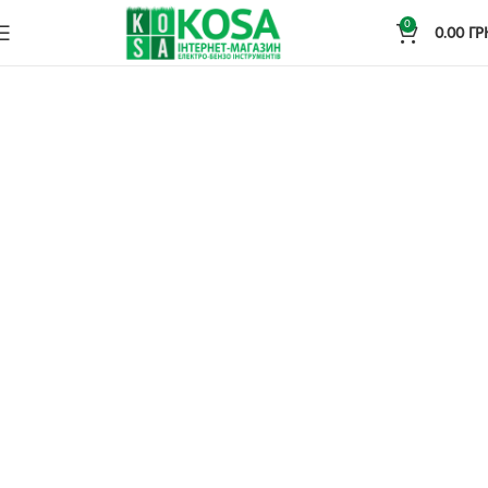
0
0.00
ГР