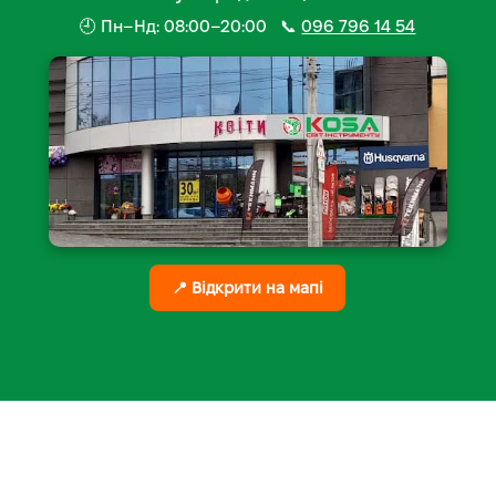
🕘 Пн–Нд: 08:00–20:00 📞
096 796 14 54
📍 Відкрити на мапі