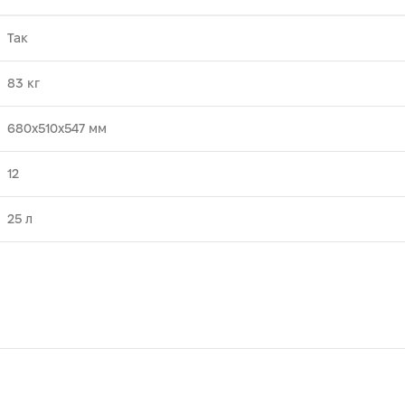
Так
83 кг
680х510х547 мм
12
25 л