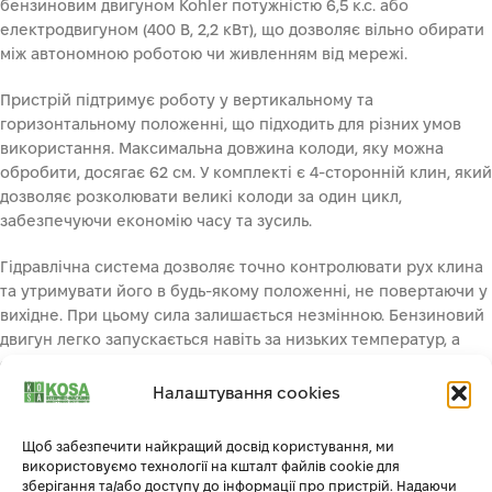
бензиновим двигуном Kohler потужністю 6,5 к.с. або
електродвигуном (400 В, 2,2 кВт), що дозволяє вільно обирати
між автономною роботою чи живленням від мережі.
Пристрій підтримує роботу у вертикальному та
горизонтальному положенні, що підходить для різних умов
використання. Максимальна довжина колоди, яку можна
обробити, досягає 62 см. У комплекті є 4-сторонній клин, який
дозволяє розколювати великі колоди за один цикл,
забезпечуючи економію часу та зусиль.
Гідравлічна система дозволяє точно контролювати рух клина
та утримувати його в будь-якому положенні, не повертаючи у
вихідне. При цьому сила залишається незмінною. Бензиновий
двигун легко запускається навіть за низьких температур, а
електричний варіант потребує лише підключення до мережі.
Налаштування cookies
Транспортувати дровокол зручно завдяки буксирному гаку,
хоча пересування автомобільними дорогами можливе лише
Щоб забезпечити найкращий досвід користування, ми
за допомогою трактора. Компактна ширина (105 см) дозволяє
використовуємо технології на кшталт файлів cookie для
перевозити пристрій на звичайному причепі.
зберігання та/або доступу до інформації про пристрій. Надаючи