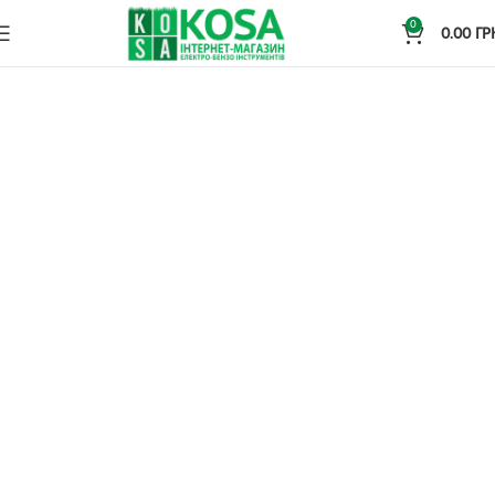
0
0.00
ГР