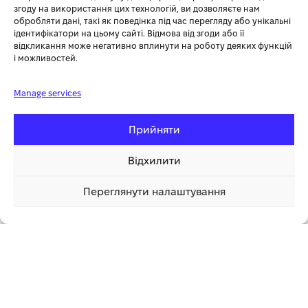
згоду на використання цих технологій, ви дозволяєте нам
обробляти дані, такі як поведінка під час перегляду або унікальні
Це надійний і потужний інструмент для роботи з будь-якими
ідентифікатори на цьому сайті. Відмова від згоди або її
видами деревини, що підходить як для професіоналів, так і для
відкликання може негативно вплинути на роботу деяких функцій
приватних користувачів.
і можливостей.
Manage services
Додаткова інформація
Прийняти
СУПУТНІ ТОВАРИ
Відхилити
Переглянути налаштування
156 170.00 грн
Купити
АКУМУЛЯТОРНА ПИЛА
HUSQVARNA ASPIRE C15X-P4A
БЕЗ АКБ ТА ЗП