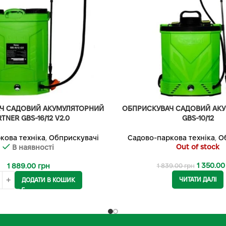
Ч САДОВИЙ АКУМУЛЯТОРНИЙ
ОБПРИСКУВАЧ САДОВИЙ АК
TNER GBS-16/12 V2.0
GBS-10/12
кова техніка
,
Обприскувачі
Садово-паркова техніка
,
О
Out of stock
В наявності
1 350.0
1 889.00
грн
1 839.00
грн
ЧИТАТИ ДАЛІ
ДОДАТИ В КОШИК