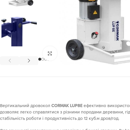
Клацніть, щоб збільшити
Вертикальний дровокол
CORMAK LUP8E
ефективно використову
дозволяє легко справлятися з різними породами деревини, г
стабільність роботи і продуктивність до 12 куб.м дров/год.