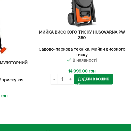
МИЙКА ВИСОКОГО ТИСКУ HUSQVARNA PW
350
Садово-паркова техніка
,
Мийки високого
тиску
В наявності
УМУЛЯТОРНИЙ
14 999.00
грн
ДОДАТИ В КОШИК
бприскувачі
0
грн