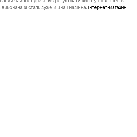
льований байонет дозволяє регулювати висоту повернення
конана зі сталі, дуже міцна і надійна.
Інтернет-магазин