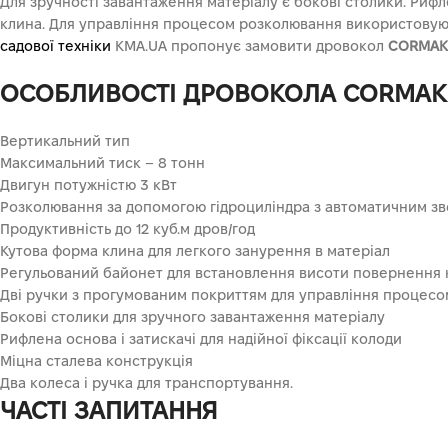
Для зручності завантаження матеріалу є бокові столики. Риф
клина. Для управління процесом розколювання використовують
садової техніки
KMA.UA пропонує замовити дровокол
CORMAK
ОСОБЛИВОСТІ ДРОВОКОЛА CORMAK
Вертикальний тип
Максимальний тиск – 8 тонн
Двигун потужністю 3 кВт
Розколювання за допомогою гідроциліндра з автоматичним 
Продуктивність до 12 куб.м дров/год
Кутова форма клина для легкого занурення в матеріал
Регульований байонет для встановлення висоти повернення 
Дві ручки з прогумованим покриттям для управління процесо
Бокові столики для зручного завантаження матеріалу
Рифлена основа і затискачі для надійної фіксації колоди
Міцна сталева конструкція
Два колеса і ручка для транспортування.
ЧАСТІ ЗАПИТАННЯ