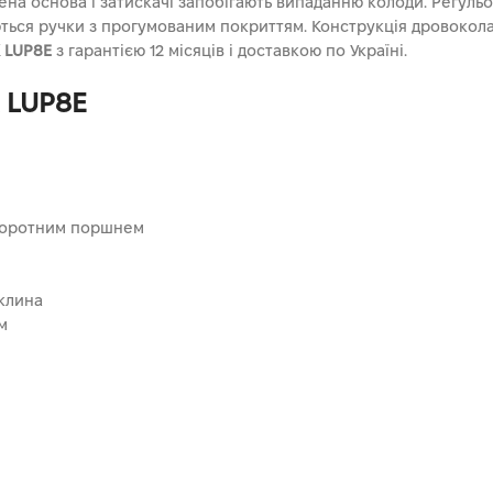
лена основа і затискачі запобігають випаданню колоди. Регу
ся ручки з прогумованим покриттям. Конструкція дровокола ви
 LUP8E
з гарантією 12 місяців і доставкою по Україні.
 LUP8E
зворотним поршнем
клина
м