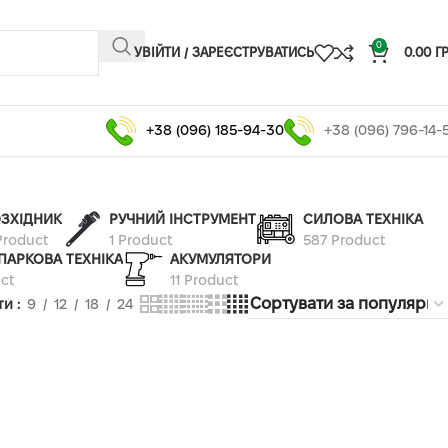
0
УВІЙТИ / ЗАРЕЄСТРУВАТИСЬ
0.00
Г
+38 (096) 185-94-30
+38 (096) 796-14-
ЗХІДНИК
РУЧНИЙ ІНСТРУМЕНТ
СИЛОВА ТЕХНІКА
Product
1 Product
587 Product
ПАРКОВА ТЕХНІКА
АКУМУЛЯТОРИ
ct
11 Product
ти
9
12
18
24