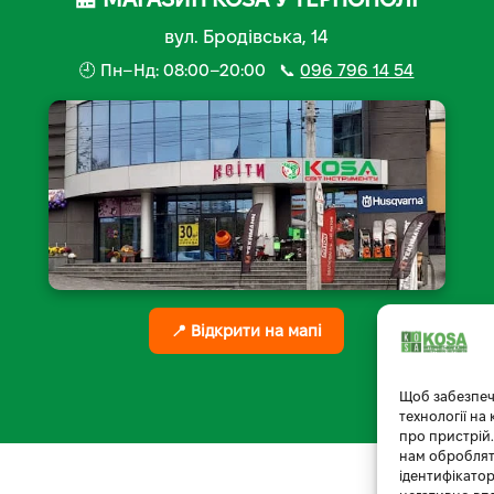
вул. Бродівська, 14
🕘 Пн–Нд: 08:00–20:00 📞
096 796 14 54
📍 Відкрити на мапі
Щоб забезпеч
технології на
про пристрій.
нам обробляти
ідентифікатор