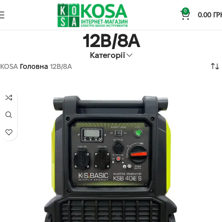
0
0.00
ГР
12B/8A
Категорії
KOSA
Головна
12B/8A