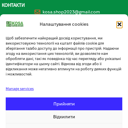
КОНТАКТИ
kosa.shop2023@gmail.com
+38 (096) 185-94-30
Налаштування cookies
+380 (96) 796 14 54
Щоб забезпечити найкращий досвід користування, ми
використовуємо технології на кшталт файлів cookie для
🏪 МАГАЗИН KOSA У ТЕРНОПОЛІ
зберігання та/або доступу до інформації про пристрій. Надаючи
згоду на використання цих технологій, ви дозволяєте нам
вул. Бродівська, 14
обробляти дані, такі як поведінка під час перегляду або унікальні
ідентифікатори на цьому сайті. Відмова від згоди або її
🕘 Пн–Нд: 08:00–20:00 📞
096 796 14 54
відкликання може негативно вплинути на роботу деяких функцій
і можливостей.
Manage services
Прийняти
Відхилити