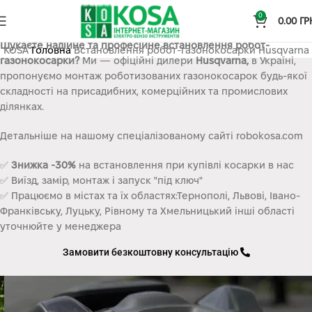
0
0.00
ГР
Шукаєте надійне та професійне встановлення робот-
KOSA
Головна
Встановлення робот-газонокосарки Husqvarna
газонокосарки?
Ми — офіційні дилери
Husqvarna,
в Україні,
пропонуємо монтаж роботизованих газонокосарок будь-якої
складності на присадибних, комерційних та промислових
ділянках.
Детальніше на нашому спеціалізованому сайті robokosa.com
✅
Знижка -30%
на встановлення при купівлі косарки в нас
✅ Виїзд, замір, монтаж і запуск "під ключ"
✅ Працюємо в містах та їх областях:Тернополі, Львові, Івано-
Франківську, Луцьку, Рівному та Хмельницький інші області
уточнюйте у менеджера
Замовити безкоштовну консультацію