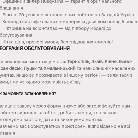
 Офіційний дилер Husqvarna — гарантія оригінального
бладнання
 Більше 20 успішно встановлених роботів по Західній Україні
 Команда сертифікованих інженерів із досвідом понад 5 років
 Підтримка на всіх етапах — від підбору моделі до
бслуговування
 Чітка ціна, прозорі умови, без “підводних каменів”
ЕОГРАФІЯ ОБСЛУГОВУВАННЯ
и виконуємо монтажі у містах
Тернопіль, Львів, Рівне, Івано-
ранківськ, Луцьк та Хмельницький
та навколишніх населених
унктах. Якщо ви проживаєте в іншому регіоні — зв’яжіться з
ами, і ми узгодимо можливість виїзду.
К ЗАМОВИТИ ВСТАНОВЛЕННЯ?
алиште заявку через форму нижче або зателефонуйте нам
айстер виїжджає на об’єкт, робить заміри, консультує
згоджуємо вартість, дати та виконуємо монтаж
авчаємо вас користуватись пристроєм, відповідаємо на всі
итання