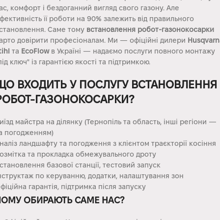
ас, комфорт і бездоганний вигляд свого газону. Але
фективність її роботи на 90% залежить від правильного
становлення. Саме тому
встановлення робот-газонокосарки
арто довірити професіоналам. Ми — офіційні дилери
Husqvarn
tihl
та
EcoFlow
в Україні — надаємо послуги повного монтажу
під ключ" із гарантією якості та підтримкою.
ЩО ВХОДИТЬ У ПОСЛУГУ ВСТАНОВЛЕННЯ
РОБОТ-ГАЗОНОКОСАРКИ?
иїзд майстра на ділянку (Тернопіль та область, інші регіони —
а погодженням)
наліз ландшафту та погодження з клієнтом траєкторії косіння
озмітка та прокладка обмежувального дроту
становлення базової станції, тестовий запуск
нструктаж по керуванню, додатки, налаштування зон
фіційна гарантія, підтримка після запуску
ЧОМУ ОБИРАЮТЬ САМЕ НАС?