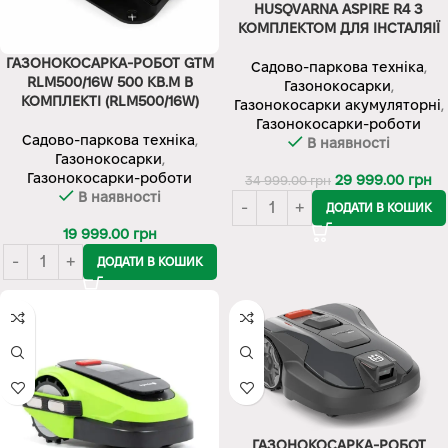
HUSQVARNA ASPIRE R4 З
КОМПЛЕКТОМ ДЛЯ ІНСТАЛЯІЇ
ГАЗОНОКОСАРКА-РОБОТ GTM
Садово-паркова техніка
,
RLM500/16W 500 КВ.М В
Газонокосарки
,
КОМПЛЕКТІ (RLM500/16W)
Газонокосарки акумуляторні
,
Газонокосарки-роботи
Садово-паркова техніка
,
В наявності
Газонокосарки
,
Газонокосарки-роботи
29 999.00
грн
34 999.00
грн
В наявності
ДОДАТИ В КОШИК
19 999.00
грн
ДОДАТИ В КОШИК
ГАЗОНОКОСАРКА-РОБОТ