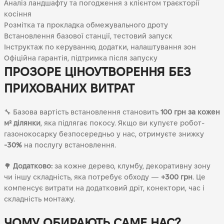
Аналіз ландшафту та погодження з клієнтом траєкторії
косіння
Розмітка та прокладка обмежувального дроту
Встановлення базової станції, тестовий запуск
Інструктаж по керуванню, додатки, налаштування зон
Офіційна гарантія, підтримка після запуску
ПРОЗОРЕ ЦІНОУТВОРЕННЯ БЕЗ
ПРИХОВАНИХ ВИТРАТ
🔧 Базова вартість встановлення становить
100 грн за кожен
м² ділянки
, яка підлягає покосу. Якщо ви купуєте робот-
газонокосарку безпосередньо у нас, отримуєте знижку
-30%
на послугу встановлення.
🌳
Додатково:
за кожне дерево, клумбу, декоративну зону
чи іншу складність, яка потребує обходу —
+300 грн
. Це
компенсує витрати на додатковий дріт, конектори, час і
складність монтажу.
ЧОМУ ОБИРАЮТЬ САМЕ НАС?