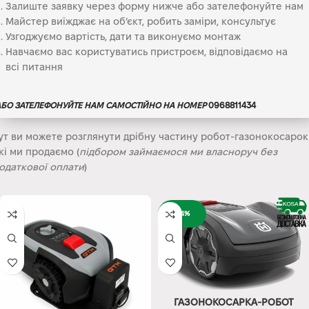
Залиште заявку через форму нижче або зателефонуйте нам
Майстер виїжджає на об’єкт, робить заміри, консультує
Узгоджуємо вартість, дати та виконуємо монтаж
Навчаємо вас користуватись пристроєм, відповідаємо на
всі питання
АБО ЗАТЕЛЕФОНУЙТЕ НАМ САМОСТІЙНО НА НОМЕР
0968811434
ут ви можете розглянути дрібну частину робот-газонокосарок
кі ми продаємо (
підбором займаємося ми власноруч без
одаткової оплати
)
-14%
ГАЗОНОКОСАРКА-РОБОТ