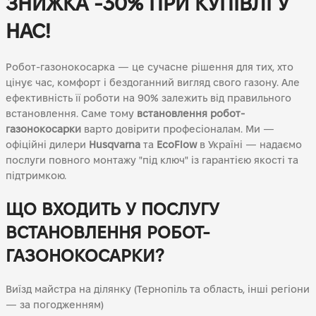
ЗНИЖКА -30% ПРИ КУПІВЛІ У
НАС!
Робот-газонокосарка — це сучасне рішення для тих, хто
цінує час, комфорт і бездоганний вигляд свого газону. Але
ефективність її роботи на 90% залежить від правильного
встановлення. Саме тому
встановлення робот-
газонокосарки
варто довірити професіоналам. Ми —
офіційні дилери
Husqvarna
та
EcoFlow
в Україні — надаємо
послуги повного монтажу "під ключ" із гарантією якості та
підтримкою.
ЩО ВХОДИТЬ У ПОСЛУГУ
ВСТАНОВЛЕННЯ РОБОТ-
ГАЗОНОКОСАРКИ?
Виїзд майстра на ділянку (Тернопіль та область, інші регіони
— за погодженням)