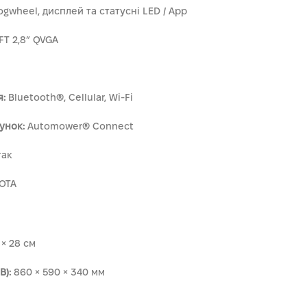
ogwheel, дисплей та статусні LED / App
FT 2,8” QVGA
я:
Bluetooth®, Cellular, Wi‑Fi
унок:
Automower® Connect
ак
OTA
 × 28 см
В):
860 × 590 × 340 мм