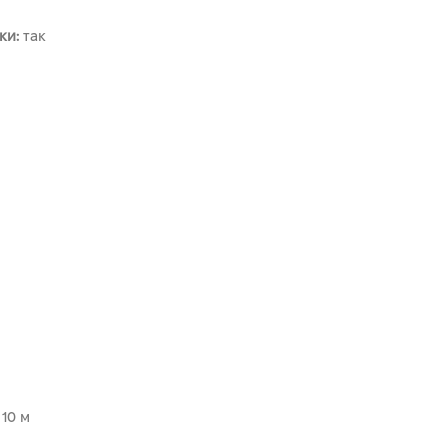
ки:
так
10 м