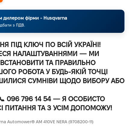
м дилером фірми - Husqvarna
дбати з ПДВ.
Я ПІД КЛЮЧ ПО ВСІЙ УКРАЇНІ!
ЕСЯ НАЛАШТУВАННЯМИ — МИ
СТАНОВИТИ ТА ПРАВИЛЬНО
ОГО РОБОТА У БУДЬ-ЯКІЙ ТОЧЦІ
ИШИЛИСЯ СУМНІВИ ЩОДО ВИБОРУ АБО
📞
096 796 14 54
— Я ОСОБИСТО
СІ ПИТАННЯ ТА З УСІМ ДОПОМОЖУ!
na Automower® AM 410VE NERA (9708200-11)