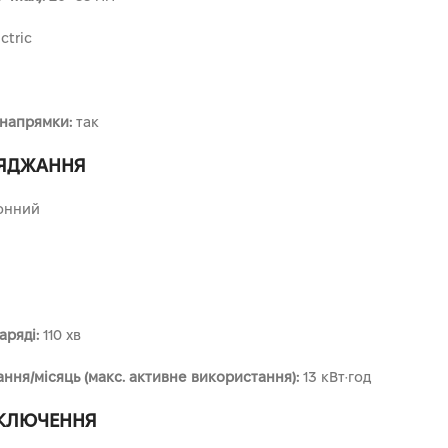
ctric
 напрямки:
так
РЯДЖАННЯ
іонний
аряді:
110 хв
ня/місяць (макс. активне використання):
13 кВт·год
ДКЛЮЧЕННЯ