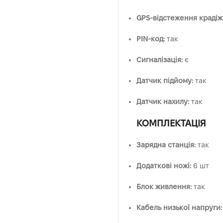
GPS-відстеження крадіж
PIN-код:
так
Сигналізація:
є
Датчик підйому:
так
Датчик нахилу:
так
КОМПЛЕКТАЦІЯ
Зарядна станція:
так
Додаткові ножі:
6 шт
Блок живлення:
так
Кабель низької напруги: