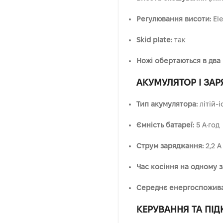
Регулювання висоти:
Ele
Skid plate:
так
Ножі обертаються в два
АКУМУЛЯТОР І ЗА
Тип акумулятора:
літій-
Ємність батареї:
5 А·год
Струм заряджання:
2,2 A
Час косіння на одному з
Середнє енергоспоживан
КЕРУВАННЯ ТА ПІ