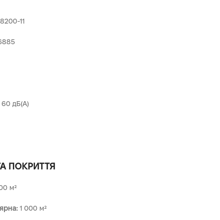
8200-11
6885
60 дБ(А)
ТА ПОКРИТТЯ
00 м²
ярна:
1 000 м²