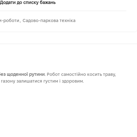
Додати до списку бажань
и-роботи
,
Садово-паркова техніка
 без щоденної рутини
. Робот самостійно косить траву,
 газону залишатися густим і здоровим.