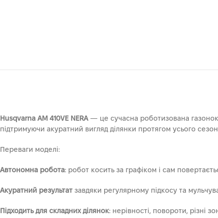
Husqvarna AM 410VE NERA
— це сучасна роботизована газоноко
підтримуючи акуратний вигляд ділянки протягом усього сезону
Переваги моделі:
Автономна робота
: робот косить за графіком і сам повертаєть
Акуратний результат
завдяки регулярному підкосу та мульчу
Підходить для складних ділянок
: нерівності, повороти, різні з