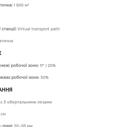
тична:
1 500 м²
станції:
Virtual transport path
атична
Х
межі робочої зони:
11° / 20%
ежах робочої зони:
30%
АННЯ
 з 3 обертальними лезами
 см
–max):
20–55 мм