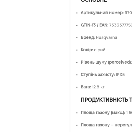
Артикульний номер:
970
GTIN-13 / EAN:
733337775
Бренд:
Husqvarna
Колір:
сірий
Рівень шуму (perceived):
Ступінь захисту:
IPX5
Вага:
12,8 кг
ПРОДУКТИВНІСТЬ 
Площа газону (макс.):
1 5
Площа газону – нерегул