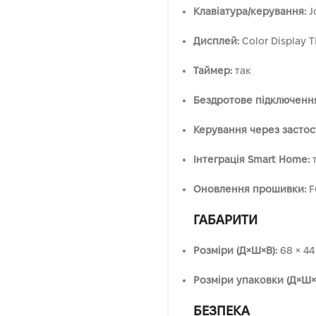
Клавіатура/керування:
J
Дисплей:
Color Display T
Таймер:
так
Бездротове підключенн
Керування через застос
Інтеграція Smart Home:
т
Оновлення прошивки:
F
ГАБАРИТИ
Розміри (Д×Ш×В):
68 × 44
Розміри упаковки (Д×Ш×
БЕЗПЕКА