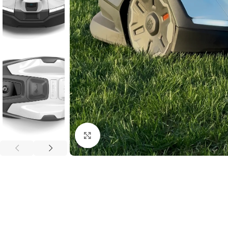
Клацніть, щоб збільшити