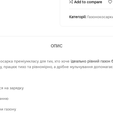
Add to compare
Категорії:
Газонокосарк
ОПИС
сарка преміумкласу для тих, хто хоче
ідеально рівний газон
, працює тихо та рівномірно, а дрібне мульчування допомагає
ся на зарядку
ванню
они газону