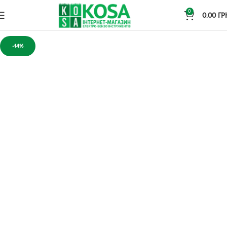
0
0.00
ГР
-14%