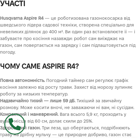
УЧАСТІ
Husqvarna Aspire R4
— це роботизована газонокосарка від
шведського лідера садової техніки, створена спеціально для
невеликих ділянок до 400 м². Ви один раз встановлюєте її — і
забуваєте про косіння назавжди: робот сам виїжджає на
газон, сам повертається на зарядку і сам підлаштовується під
погоду.
ЧОМУ САМЕ ASPIRE R4?
Повна автономність.
Погодний таймер сам регулює графік
косіння залежно від росту трави. Захист від морозу зупиняє
роботу за низьких температур.
Надзвичайно тихий — лише 59 дБ.
Тихіший за звичайну
розмову. Може косити вночі, не заважаючи ні вам, ні сусідам.
Компактний і маневрений.
Вага всього 5,9 кг, проходить у
вузькі місця від 60 см, долає схили до 25%.
Здоровіший газон.
Три леза, що обертаються, подрібнюють
траву на дрібну мульчу — це природне добриво, газон стає