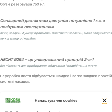
Об'єм резервуара 750 мл.
Оснащений двотактним двигуном потужністю 1 к.с. з
повітряним охолодженням
який, завдяки функції праймера і повітряної заслінки, може запускатися
легко, швидко і надійно
HECHT 9254 – це універсальний пристрій 3-в-1
Він підходить для прибирання, обдування і подрібнення листя.
Переробка листя відбувається швидко і легко завдяки простій
системі насадок.
Налаштування cookies
Мішок для збору місткістю 50 літрів
Застібка-блискавка дозволяє легко спорожнити сумку