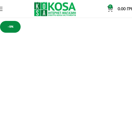
0
0.00
ГР
-9%