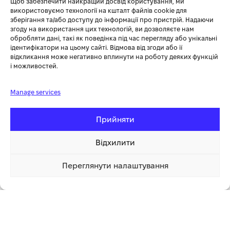
Щоб забезпечити найкращий досвід користування, ми
використовуємо технології на кшталт файлів cookie для
зберігання та/або доступу до інформації про пристрій. Надаючи
згоду на використання цих технологій, ви дозволяєте нам
Вставна всмоктувальна трубка довжиною 64 см
обробляти дані, такі як поведінка під час перегляду або унікальні
ідентифікатори на цьому сайті. Відмова від згоди або її
Повітродувка з антивібраційною рукояткою
відкликання може негативно вплинути на роботу деяких функцій
і можливостей.
Завдяки зручному і простому поводженню, простоті
експлуатації і технічному обслуговуванню даний бензиновий
Manage services
пилосос 3-IN-1 від HECHT стане незамінним помічником на
вашій присадибній ділянці!
Прийняти
Перші 20 годин роботи працює з співвідношенням бензин/
масло 40: 1, потім бензин/масло 50: 1.
Відхилити
Переглянути налаштування
7 699.00 грн
Купити
1 клік
6 999.00 грн
Покупка частинами від monobank – до
6 платежів без переплат