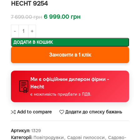
HECHT 9254
6 999.00
грн
7 699.00
грн
ДОДАТИ В КОШИК
Замовити в 1 клік
Ми є офіційним дилером фірми -
Hecht
є можливість придбати з ПДВ.
Add to compare
Додати до списку бажань
Артикул:
1329
Категорії:
Повітродувки
,
Садові пилососи
,
Садово-