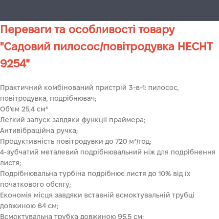
Переваги та особливості товару
"Садовий пилосос/повітродувка HECHT
9254"
Практичний комбінований пристрій 3-в-1: пилосос,
повітродувка, подрібнювач;
Об’єм 25,4 см³
Легкий запуск завдяки функції праймера;
Антивібраційна ручка;
Продуктивність повітродувки до 720 м³/год;
4-зубчатий металевий подрібнювальний ніж для подрібнення
листя;
Подрібнювальна турбіна подрібнює листя до 10% від їх
початкового обсягу;
Економія місця завдяки вставній всмоктувальній трубці
довжиною 64 см;
Всмоктувальна трубка довжиною 95,5 см;