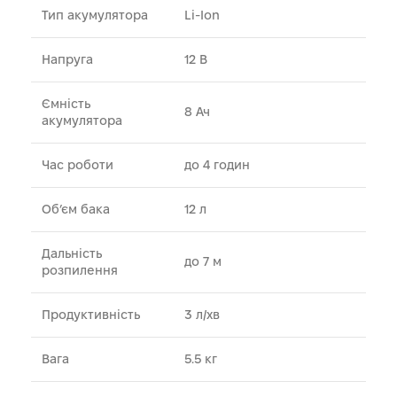
Тип акумулятора
Li-Ion
Напруга
12 В
Ємність
8 Ач
акумулятора
Час роботи
до 4 годин
Об’єм бака
12 л
Дальність
до 7 м
розпилення
Продуктивність
3 л/хв
Вага
5.5 кг