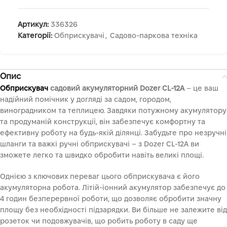
Артикул:
336326
Категорії:
Обприскувачі
,
Садово-паркова техніка
Опис
Обприскувач
садовий акумуляторний Dozer CL-12А
– це ваш
надійний помічник у догляді за садом, городом,
виноградником та теплицею. Завдяки потужному акумулятору
та продуманій конструкції, він забезпечує комфортну та
ефективну роботу на будь-якій ділянці. Забудьте про незручні
шланги та важкі ручні обприскувачі – з Dozer CL-12А ви
зможете легко та швидко обробити навіть великі площі.
Однією з ключових переваг цього обприскувача є його
акумуляторна робота. Літій-іонний акумулятор забезпечує до
4 годин безперервної роботи, що дозволяє обробити значну
площу без необхідності підзарядки. Ви більше не залежите від
розеток чи подовжувачів, що робить роботу в саду ще