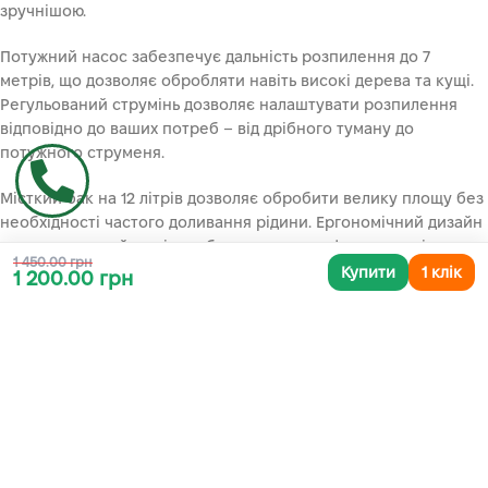
зручнішою.
Потужний насос забезпечує дальність розпилення до 7
метрів, що дозволяє обробляти навіть високі дерева та кущі.
Регульований струмінь дозволяє налаштувати розпилення
відповідно до ваших потреб – від дрібного туману до
потужного струменя.
Місткий бак на 12 літрів дозволяє обробити велику площу без
необхідності частого доливання рідини. Ергономічний дизайн
та регульований ремінь забезпечують комфортне носіння
1 450.00 грн
обприскувача на спині, навіть під час тривалої роботи.
Купити
1 клік
1 200.00 грн
Dozer CL-12А – це не лише потужний, але й надійний
інструмент. Високоякісні матеріали та міцна конструкція
гарантують довгий термін служби обприскувача. Гарантія 2
роки – це ще одне підтвердження високої якості цього
продукту.
ОБСЛУГОВУВАННЯ DOZER CL-12А