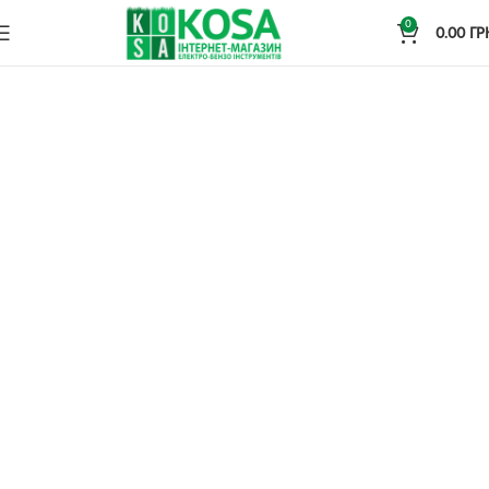
0
0.00
ГР