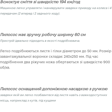
Всмоктує сміття зі швидкістю 194 км/год
Машиною легко управляти і маневрувати завдяки приводу на колеса і 4
передачам (2 вперед і 2 заднього ходу).
Пилосос має зручну робочу ширину 60 см
Пристрій ідеально підходить в якості подрібнювача.
Легко подрібнюються листя і гілки діаметром до 50 мм. Розмір
завантажувальної воронки складає 240х250 мм. Під час
подрібнення два ріжучих ножа обертаються зі швидкістю 900
об/хв.
Пилосос оснащений допоміжною насадкою з ручкою
завдяки якій ви легко позбавитеся від листя навіть з важкодоступних
місць, наприклад з кутів, під кущами