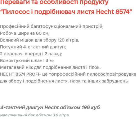
Переваги та особливості продукту
“Пилосос і подрібнювач листя Hecht 8574”
Професійний багатофункціональний пристрій;
Робоча ширина 60 см;
Великий мішок для збору 120 літрів;
Потужний 4-х тактний двигун;
2 передачі вперед і 2 назад;
Всмоктуючий шланг 3 м;
Металевий ніж для подрібнення листя і гілок.
HECHT 8574 PROFI- це топрофессійний пилосос/повітродувка
для збору і подрібнення листя, гілок та інших забруднень.
4-тактний двигун Hecht об’ємом 196 куб.
має паливний бак об’ємом 3,6 літра