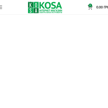
0
0.00
ГР