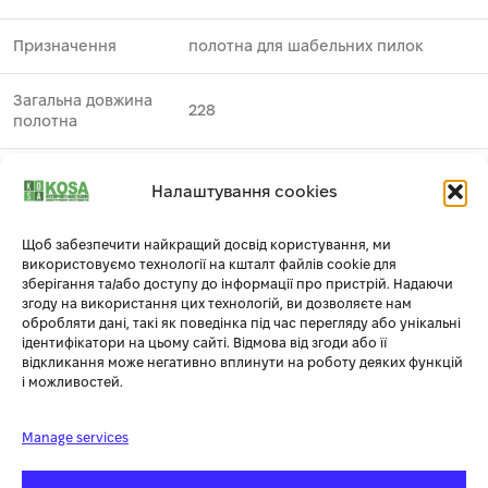
Призначення
полотна для шабельних пилок
Загальна довжина
228
полотна
Застосування
арматура ⁄ труби та профілі
Налаштування cookies
Виробник
DeWALT
1
Щоб забезпечити найкращий досвід користування, ми
використовуємо технології на кшталт файлів cookie для
Тип
полотно пиляльне по металу
зберігання та/або доступу до інформації про пристрій. Надаючи
згоду на використання цих технологій, ви дозволяєте нам
обробляти дані, такі як поведінка під час перегляду або унікальні
Упаковка
блістер
ідентифікатори на цьому сайті. Відмова від згоди або її
відкликання може негативно вплинути на роботу деяких функцій
і можливостей.
Полотно пильне для спеціальних
Комплектація
матеріалів – 2 шт
Manage services