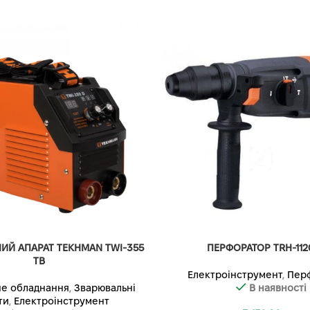
Й АПАРАТ TEKHMAN TWI-355
ПЕРФОРАТОР TRH-112
TB
Електроінструмент
,
Пер
е обладнання
,
Зварювальні
В наявності
ти
,
Електроінструмент