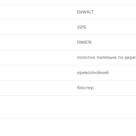
DeWALT
2215
DW876
полотно пиляльне по дере
криволінійний
блістер