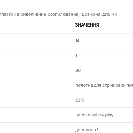
 пластик (криволінійне розпилювання); Довжина 2215 мм
ЗНАЧЕННЯ
14
1
60
полотна для стрічкових пи
2215
висока якість різу
деревина
1