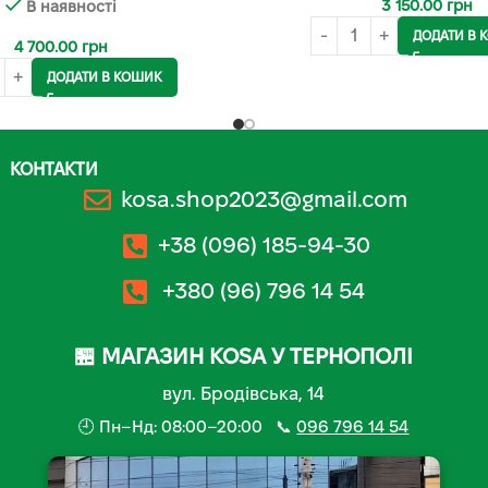
3 150.00
грн
В наявності
ДОДАТИ В 
4 700.00
грн
ДОДАТИ В КОШИК
КОНТАКТИ
kosa.shop2023@gmail.com
+38 (096) 185-94-30
+380 (96) 796 14 54
🏪 МАГАЗИН KOSA У ТЕРНОПОЛІ
вул. Бродівська, 14
🕘 Пн–Нд: 08:00–20:00 📞
096 796 14 54