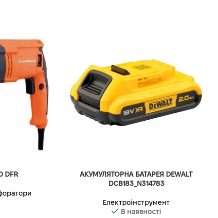
0 DFR
АКУМУЛЯТОРНА БАТАРЕЯ DEWALT
DCB183_N314783
форатори
Електроінструмент
В наявності