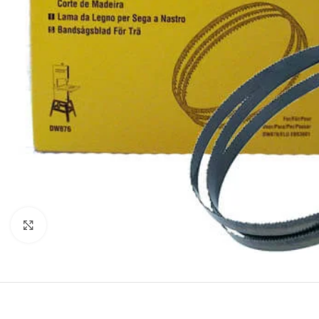
Клацніть, щоб збільшити