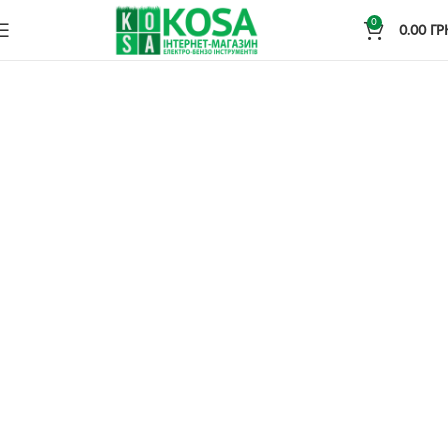
0
0.00
ГР