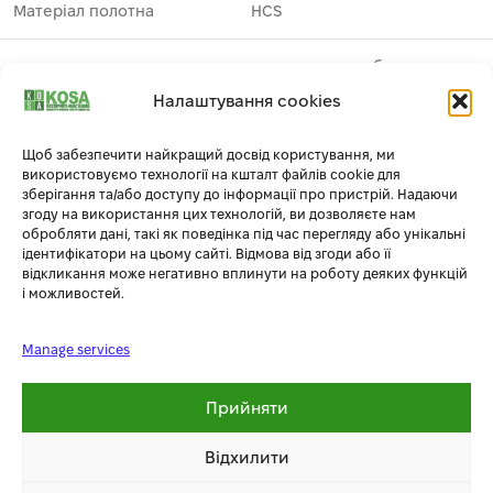
Матеріал полотна
HCS
полотна для шабельних
Призначення
пилок
Налаштування cookies
Загальна довжина полотна
228
Щоб забезпечити найкращий досвід користування, ми
використовуємо технології на кшталт файлів cookie для
зберігання та/або доступу до інформації про пристрій. Надаючи
Застосування
деревина
1
згоду на використання цих технологій, ви дозволяєте нам
обробляти дані, такі як поведінка під час перегляду або унікальні
Виробник
DeWALT
ідентифікатори на цьому сайті. Відмова від згоди або її
відкликання може негативно вплинути на роботу деяких функцій
і можливостей.
полотна пиляльні по
Тип
деревині
Manage services
Упаковка
блістер
Прийняти
Полотно пильне біметалічне
Комплектація
Відхилити
– 5 шт