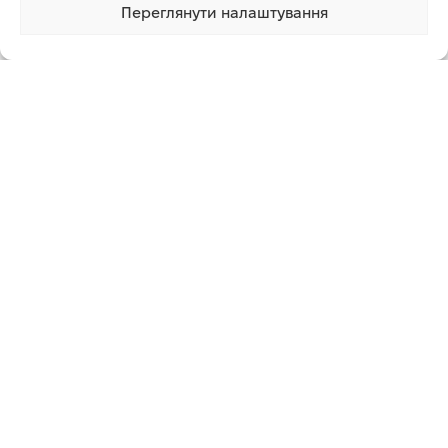
Переглянути налаштування
1 150.76 грн
Купити
1 клік
Додаткова інформація
СУПУТНІ ТОВАРИ