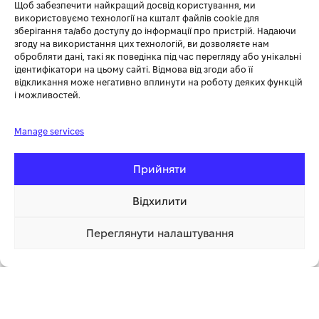
зразу після придбання.
Щоб забезпечити найкращий досвід користування, ми
використовуємо технології на кшталт файлів cookie для
Зручність в роботі
: М’яка ручка та додаткова ручка для
зберігання та/або доступу до інформації про пристрій. Надаючи
надійного утримання дозволяють працювати без зайвих
згоду на використання цих технологій, ви дозволяєте нам
зусиль та комфортно.
обробляти дані, такі як поведінка під час перегляду або унікальні
Легкість у використанні
: Інструмент легко обробляється, що
ідентифікатори на цьому сайті. Відмова від згоди або її
спрощує його керування та зменшує втому оператора.
відкликання може негативно вплинути на роботу деяких функцій
і можливостей.
Висока якість виконання
: Hecht славиться своєю високою
якістю продукції, що гарантує тривалу службу і надійність
інструменту.
Manage services
Прийняти
Відхилити
Покупка частинами від monobank – до
6 платежів без переплат
Переглянути налаштування
6 069.00 грн
Купити
1 клік
5 519.00 грн
купити
HECHT 1090
від офіційного постачальника до 6 платежів без
переплат