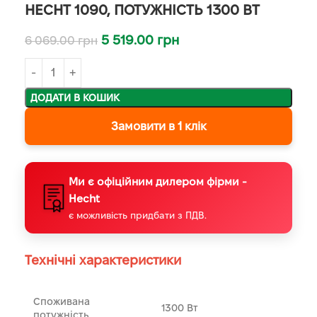
HECHT 1090, ПОТУЖНІСТЬ 1300 ВТ
5 519.00
грн
6 069.00
грн
ДОДАТИ В КОШИК
Замовити в 1 клік
Ми є офіційним дилером фірми -
Hecht
є можливість придбати з ПДВ.
Технічні характеристики
Споживана
1300 Вт
потужність