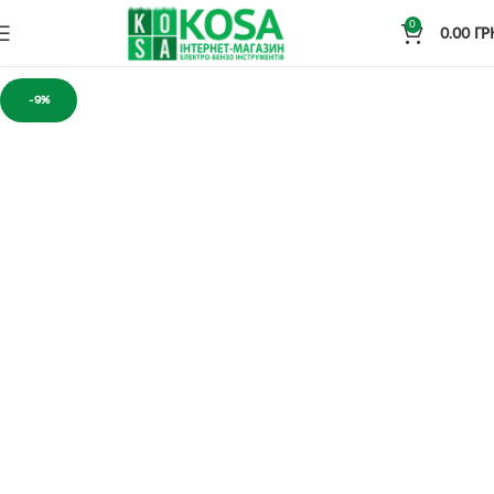
0
0.00
ГР
-9%