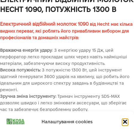
HECHT 1090, ПОТУЖНІСТЬ 1300 В
Електричний відбійний молоток 1090
від Hecht має кілька
видних переваг, які роблять його привабливим вибором для
професіоналів та домашніх майстрів:
Вражаюча енергія удару
: З енергією удару 15 Дж, цей
перфоратор легко прокладає шлях через навіть найміцніші
матеріали, забезпечуючи високу продуктивність.
Висока потужність:
З потужністю 1300 Вт, цей інструмент
здатний генерувати 3600 ударів на хвилину, що робить його
ідеальним для широкого спектру завдань в будівництві та
ремонті.
Зручна зміна інструменту:
Тримач інструменту SDS-MAX
дозволяє швидко і легко змінювати аксесуари, що зберігає
час та забезпечує безпроблемну роботу.
Комплект постачання:
В комплект входять загострене долото,
Налаштування cookies
плоске долото, мастило, сервісний ключ, дві вугільні щітки та
транспортний кейс, що забезпечує готовність до роботи