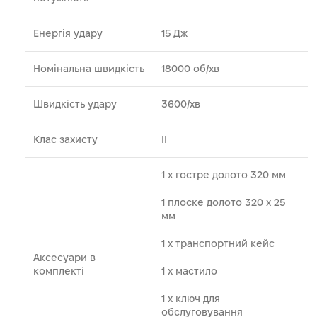
Енергія удару
15 Дж
Номінальна швидкість
18000 об/хв
Швидкість удару
3600/хв
Клас захисту
II
1 x гостре долото 320 мм
1 плоске долото 320 х 25
мм
1 х транспортний кейс
Аксесуари в
комплекті
1 x мастило
1 x ключ для
обслуговування