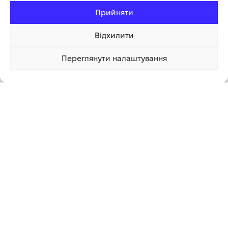
Прийняти
Відхилити
Переглянути налаштування
1 198.60 грн
Купити
1 клік
Додаткова інформація
СУПУТНІ ТОВАРИ
-43%