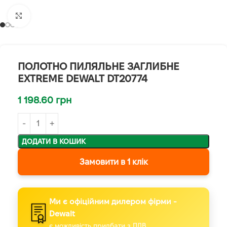
Клацніть, щоб збільшити
ПОЛОТНО ПИЛЯЛЬНЕ ЗАГЛИБНЕ
EXTREME DEWALT DT20774
1 198.60
грн
ДОДАТИ В КОШИК
Замовити в 1 клік
Ми є офіційним дилером фірми -
Dewalt
є можливість придбати з ПДВ.