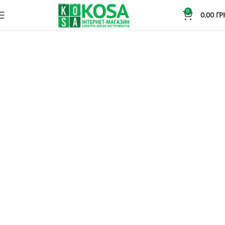
0
0.00
ГР