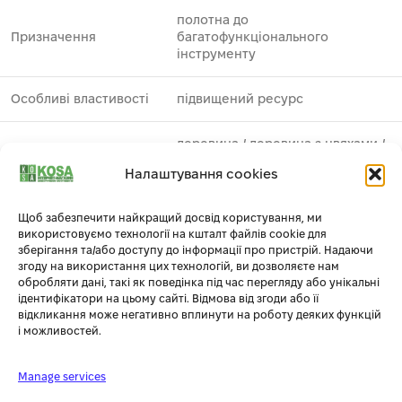
полотна до
Призначення
багатофункціонального
інструменту
Особливі властивості
підвищений ресурс
деревина ⁄ деревина з цвяхами ⁄
Застосування
метал
Налаштування cookies
Виробник
DeWALT
Щоб забезпечити найкращий досвід користування, ми
використовуємо технології на кшталт файлів cookie для
Серія
Extreme
1
зберігання та/або доступу до інформації про пристрій. Надаючи
згоду на використання цих технологій, ви дозволяєте нам
обробляти дані, такі як поведінка під час перегляду або унікальні
Тип
полотно пиляльне універсальне
ідентифікатори на цьому сайті. Відмова від згоди або її
відкликання може негативно вплинути на роботу деяких функцій
і можливостей.
Упаковка
блістер
Manage services
Комплектація
Полотно пиляльне – 1 шт.