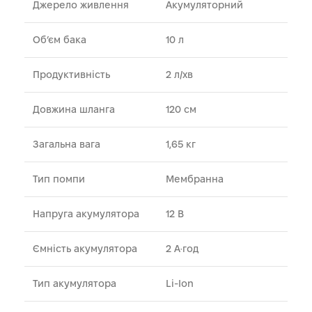
Джерело живлення
Акумуляторний
Об’єм бака
10 л
Продуктивність
2 л/хв
Довжина шланга
120 см
Загальна вага
1,65 кг
Тип помпи
Мембранна
Напруга акумулятора
12 В
Ємність акумулятора
2 А·год
Тип акумулятора
Li-Ion