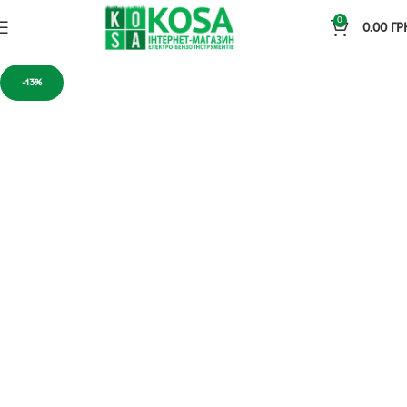
0
0.00
ГР
-13%