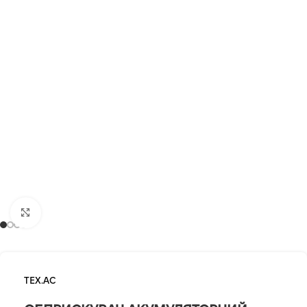
Клацніть, щоб збільшити
TEX.AC