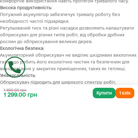
комфортне використання навіть протягом тривалого часу.
Висока продуктивність:
Потужний акумулятор забезпечує тривалу роботу без
необхідності частої підзарядки.
Регульований тиск та різні насадки дозволяють налаштувати
обприскувач для різних типів робіт, від обробки дрібних
рослин до обприскування великих дерев.
Екологічна безпека:
Акумуляторний обприскувач не виділяє шкідливих вихлопних
газів, що робить його екологічно чистим та безпечним для
використання у закритих приміщеннях, таких як теплиці.
Універсальність:
Обприскувач підходить для широкого спектру робіт,
включаючи обробку рослин від шкідників та хвороб, внесення
1 490.00 грн
Купити
1 клік
1 299.00 грн
добрив, а також миття автомобілів та інших поверхонь.
Регулювання витрати рідини, що дозволяє більш економно
обробляти рослини.
Надійність та довговічність:
Високоякісні матеріали та міцна конструкція забезпечують
тривалий термін служби обприскувача.
Мембранна помпа.