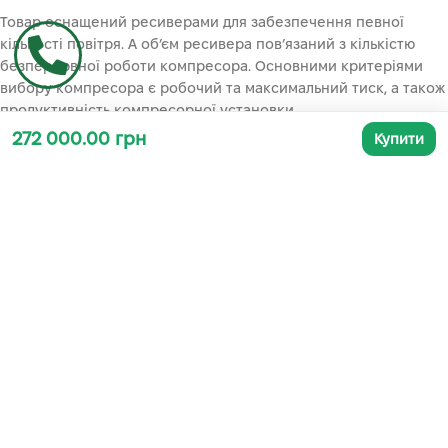
Товар оснащений ресиверами для забезпечення певної
кількості повітря. А об’єм ресивера пов’язаний з кількістю
безперервної роботи компресора. Основними критеріями
вибору компресора є робочий та максимальний тиск, а також
продуктивність компресорної установки.
272 000.00 грн
Купити
Додаткова інформація
СУПУТНІ ТОВАРИ
-66%
-4%