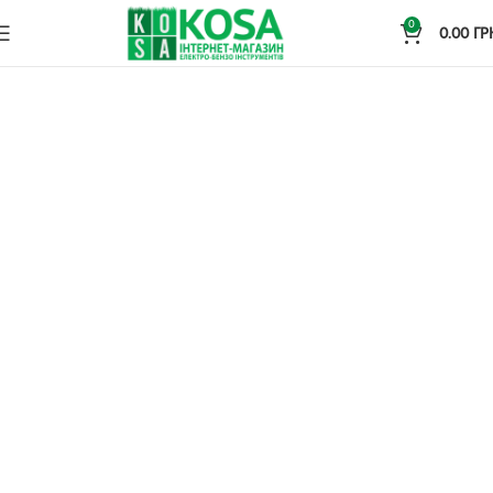
0
0.00
ГР