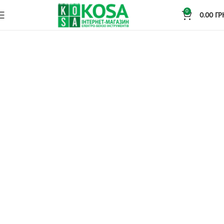
0
0.00
ГР