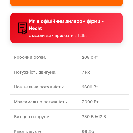
Ми є офіційним дилером фірми -
Hecht
є можливість придбати з ПДВ.
Робочий об
‘
єм:
208 см³
Потужність двигуна:
7 к.с.
Номінальна потужність:
2600 Вт
Максимальна потужність:
3000 Вт
Вихідна напруга:
230 В /=12 В
Рівень шуму:
96 Дб