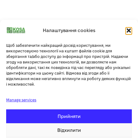
Оснащений 4-тактним двигуном потужністю
Налаштування cookies
7 к.с.
Максимальна потужність 3000Вт.
Щоб забезпечити найкращий досвід користування, ми
Великий 15-літровий бак забезпечує 12 годин безперервної
використовуємо технології на кшталт файлів cookie для
роботи. Середня витрата палива генератора становить
зберігання та/або доступу до інформації про пристрій. Надаючи
близько 1 л/год. Генератор вагою 46,5 кг зручно запускати за
згоду на використання цих технологій, ви дозволяєте нам
обробляти дані, такі як поведінка під час перегляду або унікальні
допомогою тягового стартера. Рівень шуму 96 дБ.
ідентифікатори на цьому сайті. Відмова від згоди або її
відкликання може негативно вплинути на роботу деяких функцій
і можливостей.
Перевагою генератора є висока потужність
Manage services
і стабілізація напруги АРН
Вихід 230 В: 2 шт. І вихід 12 В. 1 шт.
Прийняти
Відхилити