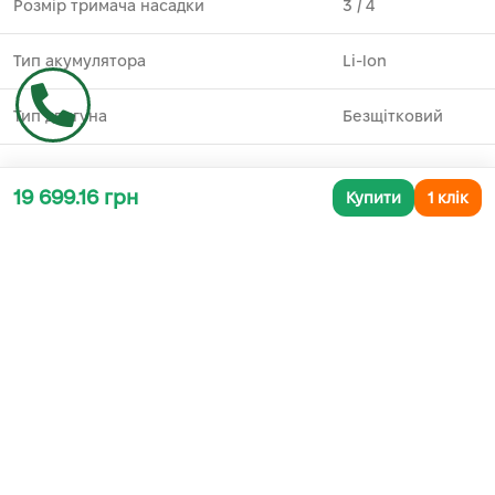
Розмір тримача насадки
3 ⁄ 4
Тип акумулятора
Li-lon
Тип двигуна
Безщітковий
19 699.16 грн
Купити
1 клік
Додаткова інформація
СУПУТНІ ТОВАРИ
-43%