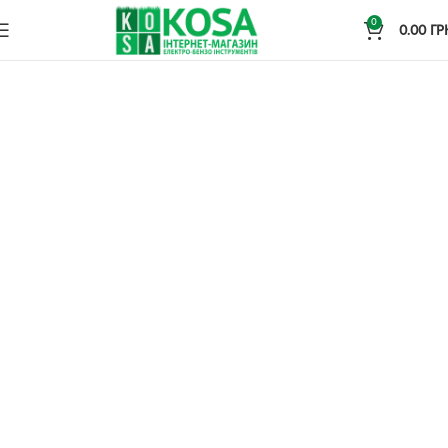
0
0.00
ГР