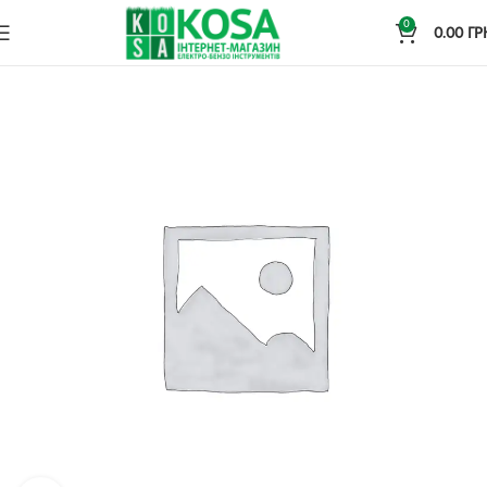
0
0.00
ГР