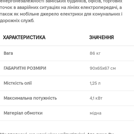
енергонезалежності заміських будинків, офісів, торгових
точок в аварійних ситуаціях на лініях електропередачі, а
також як мобільне джерело електрики для комунальних і
дорожніх служб.
ХАРАКТЕРИСТИКА
ЗНАЧЕННЯ
Вага
86 кг
ГАБАРИТНІ РОЗМІРИ
90х65х67 см
Місткість олії
1,25 л
Максимальна потужність
4,1 кВт
Матеріал обмотки
мідна