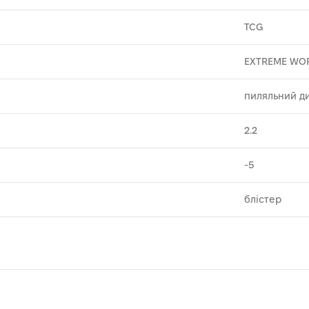
TCG
EXTREME WO
пиляльний д
2.2
-5
блістер