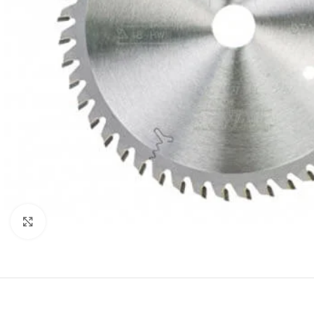
Клацніть, щоб збільшити