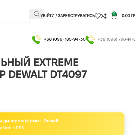
0
УВІЙТИ / ЗАРЕЄСТРУВАТИСЬ
0.00
Г
+38 (096) 185-94-30
+38 (096) 796-14-
ЬНЫЙ EXTREME
 DEWALT DT4097
м дилером фірми - Dewalt
дбати з ПДВ.