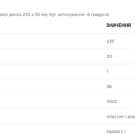
мір диска 235 х 30 мм; Кут заточування -5 градусів
ЗНАЧЕННЯ
235
30
1
56
7000
пластик ⁄ ал
DeWALT
1