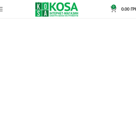
0
0.00
ГР