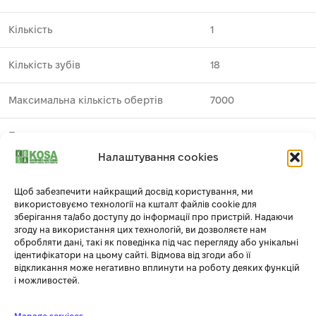
Кількість
1
Кількість зубів
18
Максимальна кількість обертів
7000
Призначення
деревина
Налаштування cookies
Виробник
DeWALT
1
Щоб забезпечити найкращий досвід користування, ми
використовуємо технології на кшталт файлів cookie для
Профіль зуба
ATB
зберігання та/або доступу до інформації про пристрій. Надаючи
згоду на використання цих технологій, ви дозволяєте нам
Серія
Construction
обробляти дані, такі як поведінка під час перегляду або унікальні
ідентифікатори на цьому сайті. Відмова від згоди або її
відкликання може негативно вплинути на роботу деяких функцій
Тип
пиляльний диск
і можливостей.
Товщина полотна
1.7