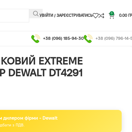
0
УВІЙТИ / ЗАРЕЄСТРУВАТИСЬ
0.00
Г
+38 (096) 185-94-30
+38 (096) 796-14-
КОВИЙ EXTREME
 DEWALT DT4291
м дилером фірми - Dewalt
дбати з ПДВ.