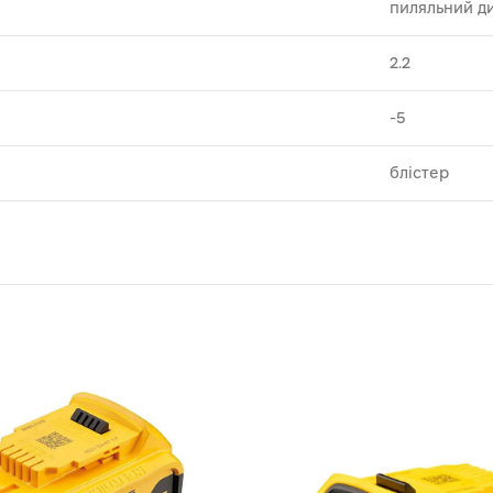
пиляльний д
2.2
-5
блістер