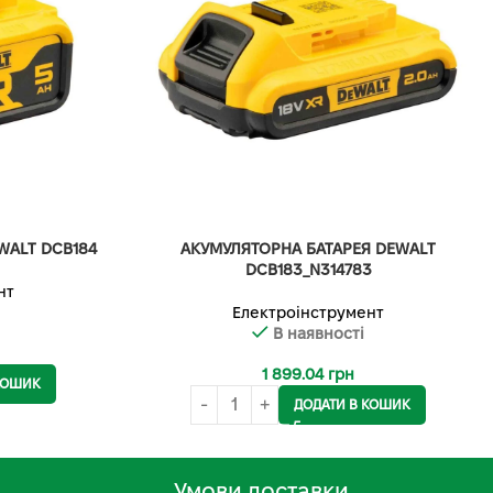
WALT DCB184
АКУМУЛЯТОРНА БАТАРЕЯ DEWALT
DCB183_N314783
нт
Електроінструмент
В наявності
1 899.04
грн
КОШИК
ДОДАТИ В КОШИК
Умови доставки