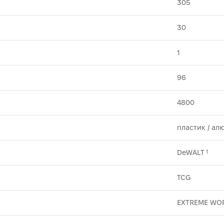
305
30
1
96
4800
пластик ⁄ ал
DeWALT
1
TCG
EXTREME WO