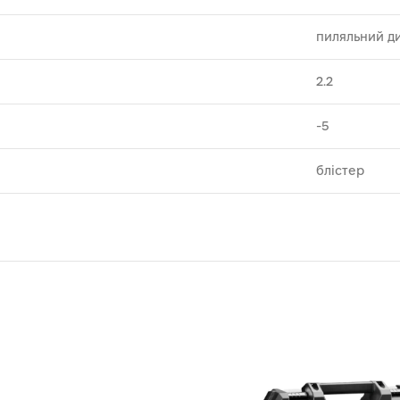
пиляльний д
2.2
-5
блістер