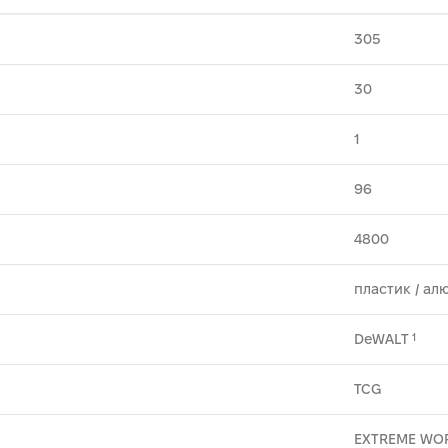
305
30
1
96
4800
пластик ⁄ ал
DeWALT
1
TCG
EXTREME WO