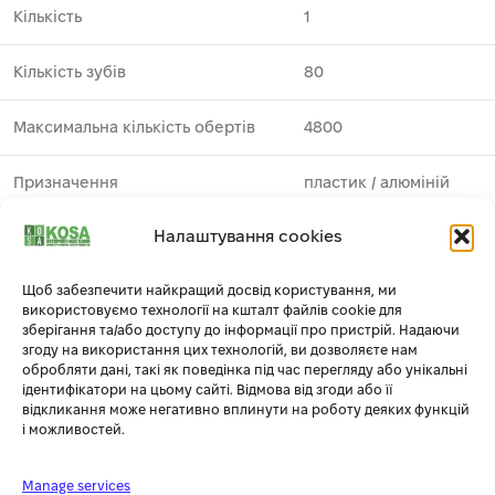
Кількість
1
Кількість зубів
80
Максимальна кількість обертів
4800
Призначення
пластик ⁄ алюміній
Налаштування cookies
Виробник
DeWALT
1
Щоб забезпечити найкращий досвід користування, ми
Профіль зуба
TCG
використовуємо технології на кшталт файлів cookie для
зберігання та/або доступу до інформації про пристрій. Надаючи
Серія
EXTREME WORKSHOP
згоду на використання цих технологій, ви дозволяєте нам
обробляти дані, такі як поведінка під час перегляду або унікальні
ідентифікатори на цьому сайті. Відмова від згоди або її
Тип
пиляльний диск
відкликання може негативно вплинути на роботу деяких функцій
і можливостей.
Товщина полотна
1.8
Manage services