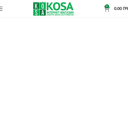
0
0.00
ГР