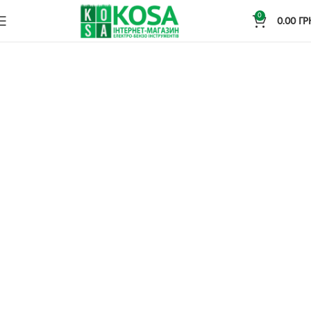
0
0.00
ГР