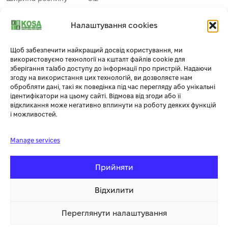
1
Налаштування cookies
Щоб забезпечити найкращий досвід користування, ми
використовуємо технології на кшталт файлів cookie для
зберігання та/або доступу до інформації про пристрій. Надаючи
згоду на використання цих технологій, ви дозволяєте нам
обробляти дані, такі як поведінка під час перегляду або унікальні
ідентифікатори на цьому сайті. Відмова від згоди або її
відкликання може негативно вплинути на роботу деяких функцій
і можливостей.
Manage services
Додаткова інформація
Прийняти
Відхилити
СУПУТНІ ТОВАРИ
Переглянути налаштування
6 331.32 грн
Купити