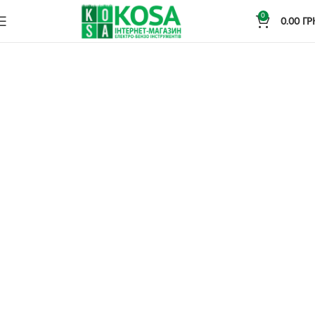
0
0.00
ГР