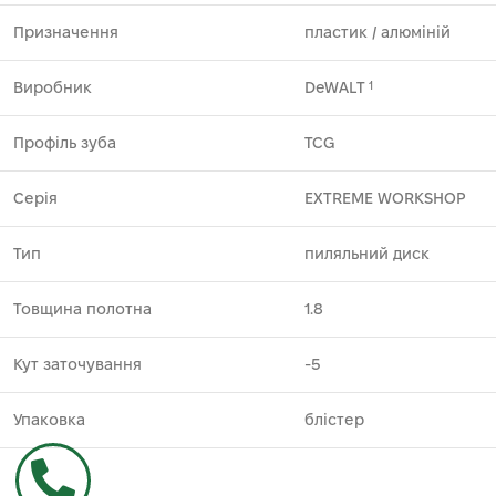
Призначення
пластик ⁄ алюміній
Виробник
DeWALT
1
Профіль зуба
TCG
Серія
EXTREME WORKSHOP
Тип
пиляльний диск
Товщина полотна
1.8
Кут заточування
-5
Упаковка
блістер