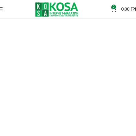
0
0.00
ГР