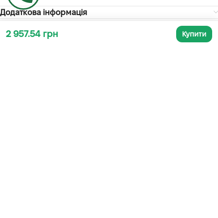
Додаткова інформація
2 957.54 грн
Купити
СУПУТНІ ТОВАРИ
ЗВАРЮВАЛЬНИЙ АПАРАТ
АКУМУЛЯТОРНА БАТАРЕЯ
TEKHMAN TWI-260 MD
DEWALT DCB547
Зварювальне обладнання
,
Електроінструмент
Зварювальні апарати
,
В наявності