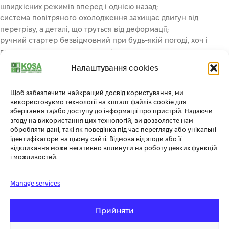
швидкісних режимів вперед і однією назад;
система повітряного охолодження захищає двигун від
перегріву, а деталі, що труться від деформації;
ручний стартер безвідмовний при будь-якій погоді, хоч і
вимагає незначного зусилля від користувача;
гумові гусениці не здатні пошкодити тротуарну плитку, не
Налаштування cookies
залишають вм’ятин на газоні;
коробка передач не потребує спеціального
Щоб забезпечити найкращий досвід користування, ми
техобслуговування.
використовуємо технології на кшталт файлів cookie для
Чому Zipper?
зберігання та/або доступу до інформації про пристрій. Надаючи
згоду на використання цих технологій, ви дозволяєте нам
– Висока якість і сертифікат ЄС всього обладнання Zipper, яке
обробляти дані, такі як поведінка під час перегляду або унікальні
ідентифікатори на цьому сайті. Відмова від згоди або її
представлено з 2008 року на всьому європейському ринку
відкликання може негативно вплинути на роботу деяких функцій
і можливостей.
– Широкий модельний ряд
– Дуже зручний і сучасний дизайн
Manage services
– Ціна є однією з найдоступніших на ринку України
Прийняти