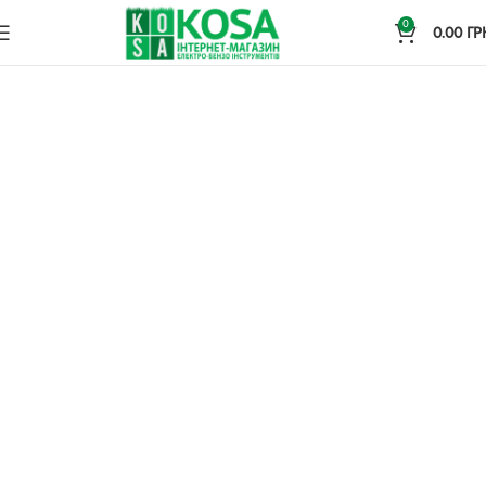
0
0.00
ГР