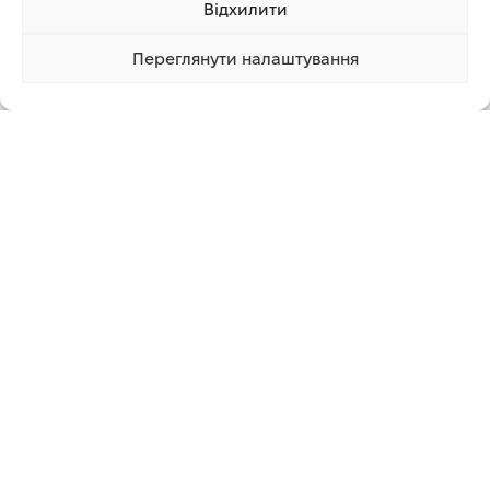
Відхилити
Додаткова інформація
Переглянути налаштування
140 790.00 грн
Купити
СУПУТНІ ТОВАРИ
-12%
ГЕНЕРАТОР ІНВЕРТОРНИЙ
БЕНЗИНОВЫЙ ГЕНЕРАТОР
БЕНЗИНОВИЙ 3.0/3.5КВТ 7Л 4-
HYUNDAI HHY 10000FE ATS (8
Х ТАКТНИЙ РУЧНИЙ ЗАПУСК
КВТ)
SIGMA
Силова техніка
,
Генератори