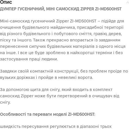
Опис
ДУМПЕР ГУСЕНИЧНИЙ, МІНІ САМОСКИД ZIPPER ZI-MD500HST
Міні-самоскид гусеничний Zipper ZI-MD500HSТ – підійде для
очищення будівельного майданчика, присадибної території
від різного будівельного і побутового сміття, гравію, дерев,
піску та іншого. Також прекрасно впорається із завданням
перенесення сипучих будівельних матеріалів з одного місця
на інше. І все це буде зроблено в найкоротші терміни і без
застосування праці людини.
Завдяки своїй компактній конструкції, без проблем проїде по
вузьких доріжках і пройде в невеликі ворота.
За допомогою щита для снігу, який входить в комплект
самоскид Zipper може бути перетворений в очищувач від
снігу.
Особливості та переваги моделі ZI-MD500HST:
швидкість пересування регулюється в діапазоні трьох