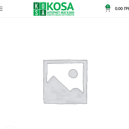
0
0.00
ГР