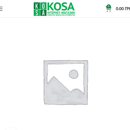
0
0.00
ГР